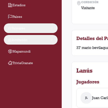
CONDICIÓN
Estadios
Visitante
Países
Palmarés
Detalles del P
Institución
37' mario bevilaqua
Mapamundi
TriviaGranate
Lanús
Jugadores
Juan Car
JL