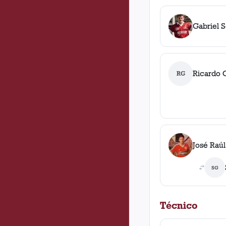
Gabriel 
Ricardo 
RG
José Raúl
SG
Técnico