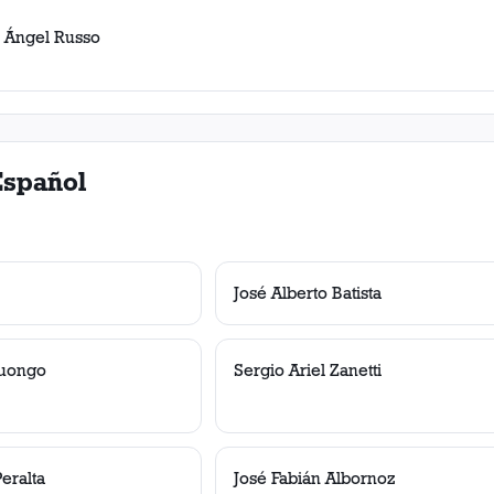
 Ángel Russo
Español
José Alberto Batista
Luongo
Sergio Ariel Zanetti
eralta
José Fabián Albornoz