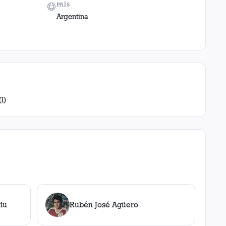
PAÍS
Argentina
l)
lu
Rubén José Agüero