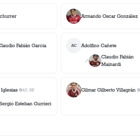
Schurrer
Armando Oscar González
Claudio Fabián Garcia
Adolfino Cañete
AC
Claudio Fabián
Mainardi
 Iglesias
Gilmar Gilberto Villagrán
⚽
43', 58'
2
gol
es
, 43', 58'
1
Sergio Esteban Gurrieri