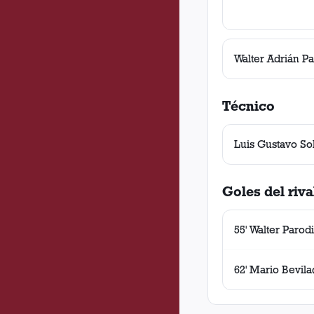
Walter Adrián Pa
Técnico
Luis Gustavo So
Goles del riva
55' Walter Parodi
62' Mario Bevil