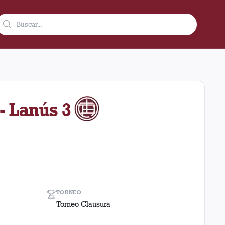
1991 como visitante en el estadio Deportivo Morón (Argentina). E
- Lanús 3
TORNEO
Torneo Clausura