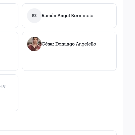
Ramón Angel Bernuncio
RB
César Domingo Angelello
⚽
48'
gol
, 48'