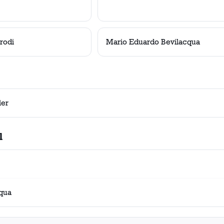
rodi
Mario Eduardo Bevilacqua
ler
l
aqua