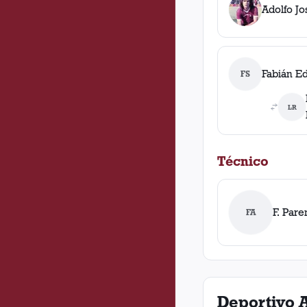
Adolfo Jo
Fabián E
FS
LR
Técnico
F. Pare
FA
Deportivo 