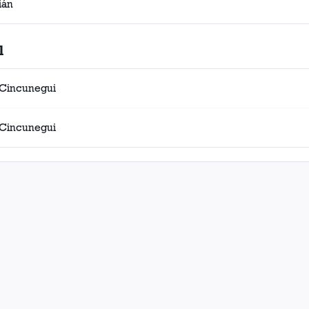
ián
l
 Cincunegui
 Cincunegui