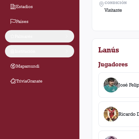
CONDICIÓN
Estadios
Visitante
Países
Palmarés
Lanús
Institución
Jugadores
Mapamundi
TriviaGranate
José Feli
Ricardo D