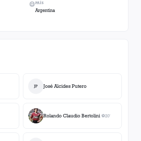
PAÍS
Argentina
José Alcides Putero
JP
Rolando Claudio Bertolini
⚽
20'
1
gol
, 20'