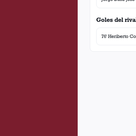
Goles del riva
76' Heriberto C