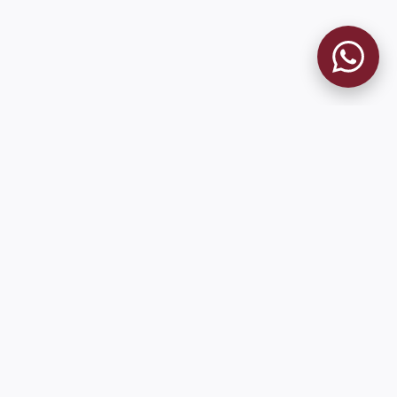
9 de Julio 1680 (Sede Social)
Martes y viernes de 18:00 a 20:00
museo@clublanus.com
Sugerir mejoras o reportar errores