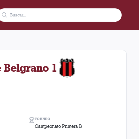
ubre de 1984 en condición de local en el estadio Ciudad De Lan
e Belgrano 1
TORNEO
Campeonato Primera B