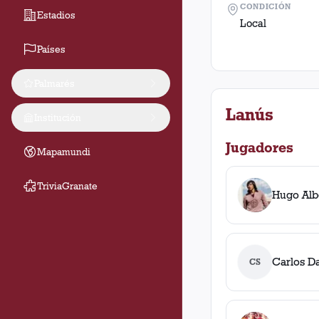
CONDICIÓN
Estadios
Local
Países
Palmarés
Lanús
Institución
Jugadores
Mapamundi
TriviaGranate
Hugo Alb
Carlos D
CS