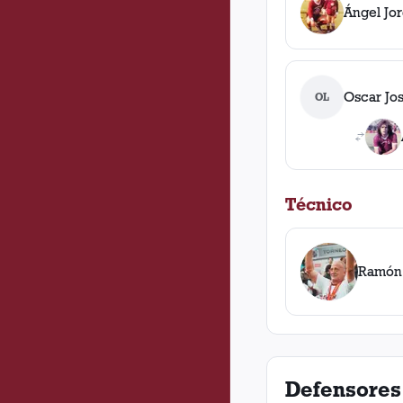
Ángel Jo
Oscar Jo
OL
Técnico
Ramón
Defensores