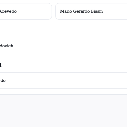
 Acevedo
Mario Gerardo Biasín
edovich
l
edo