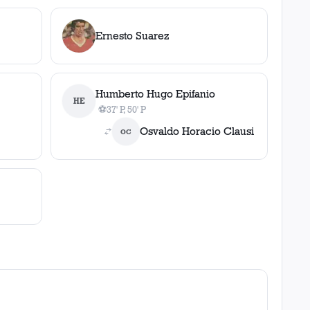
Ernesto Suarez
Humberto Hugo Epifanio
HE
⚽
37' P, 50' P
2
gol
es
, 37' P, 50' P
Osvaldo Horacio Clausi
OC