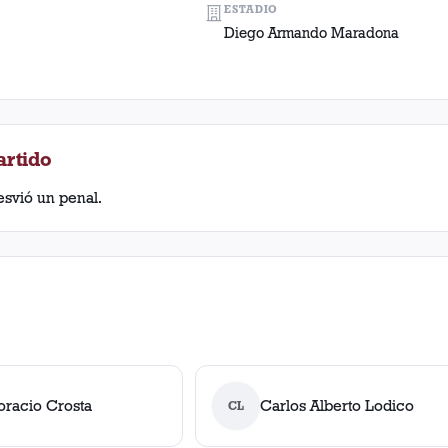
ESTADIO
Diego Armando Maradona
artido
desvió un penal.
oracio Crosta
Carlos Alberto Lodico
CL