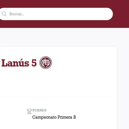
976 como visitante en el estadio Diego Armando Maradona (Argent
 Lanús 5
TORNEO
Campeonato Primera B