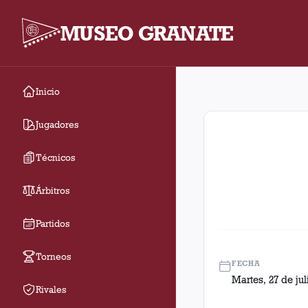
MUSEO GRANATE
Inicio
Fecha 2. Partido entr
Jugadores
Técnicos
Árbitros
Partidos
Torneos
FECHA
Martes, 27 de jul
Rivales