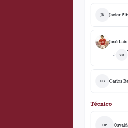
Javier Al
JB
José Luis
VM
Carlos Ra
CG
Técnico
Osvald
OP