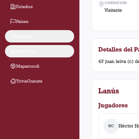
CONDICIÓN
Estadios
Visitante
Países
Palmarés
Detalles del P
Institución
43' juan leiva (c) 
Mapamundi
TriviaGranate
Lanús
Jugadores
Héctor H
HC