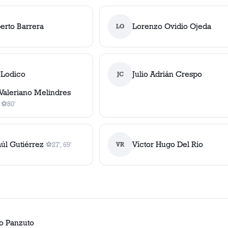
berto Barrera
Lorenzo Ovidio Ojeda
LO
 Lodico
Julio Adrián Crespo
JC
Valeriano Melindres
⚽
80'
1
gol
, 80'
úl Gutiérrez
Víctor Hugo Del Río
⚽
27', 69'
VR
2
gol
es
, 27', 69'
o Panzuto