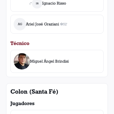
Ignacio Risso
IR
Ariel José Graziani
AG
⚽
52'
1
gol
, 52'
Técnico
Miguel Ángel Brindisi
Colon (Santa Fé)
Jugadores