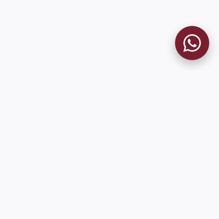
MUSEO GRANATE
El Museo
Historia del Club
Historia del Museo
Misión
Socios Fundadores
Cambios en la web
Contacto