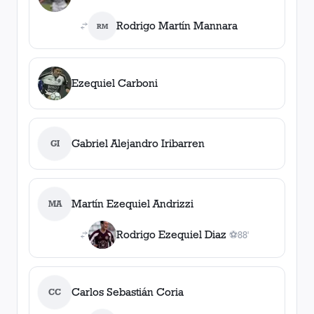
Rodrigo Martín Mannara
RM
Ezequiel Carboni
Gabriel Alejandro Iribarren
GI
Martín Ezequiel Andrizzi
MA
Rodrigo Ezequiel Diaz
⚽
88'
1
gol
, 88'
Carlos Sebastián Coria
CC