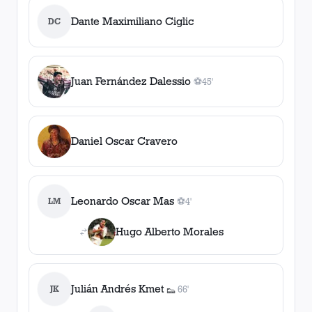
Dante Maximiliano Ciglic
DC
Juan Fernández Dalessio
⚽
45'
1
gol
, 45'
Daniel Oscar Cravero
Leonardo Oscar Mas
LM
⚽
4'
1
gol
, 4'
Hugo Alberto Morales
Julián Andrés Kmet
JK
66'
👟
1
asistencia