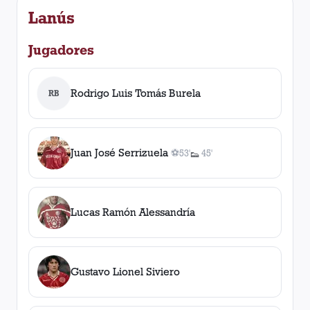
Lanús
Jugadores
Rodrigo Luis Tomás Burela
RB
Juan José Serrizuela
⚽
53'
45'
👟
1
gol
1
, 53'
asistencia
Lucas Ramón Alessandría
Gustavo Lionel Siviero