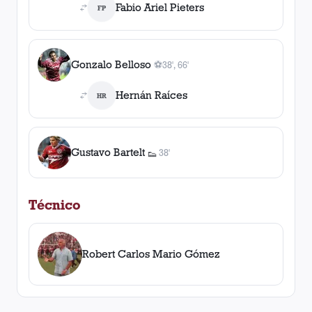
Fabio Ariel Pieters
FP
Gonzalo Belloso
⚽
38', 66'
2
gol
es
, 38', 66'
Hernán Raíces
HR
Gustavo Bartelt
38'
👟
1
asistencia
Técnico
Robert Carlos Mario Gómez