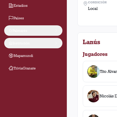
CONDICIÓN
Estadios
Local
Países
Palmarés
Lanús
Institución
Jugadores
Mapamundi
TriviaGranate
Tito Alva
Nicolás 