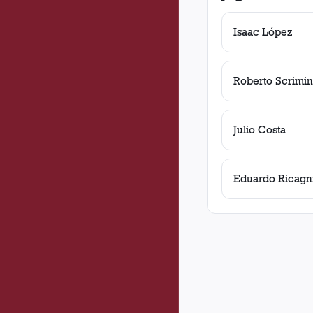
Isaac López
Roberto Scrimin
Julio Costa
Eduardo Ricagn