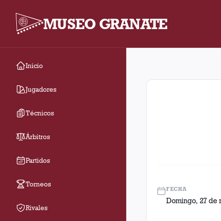
MUSEO GRANATE
Inicio
Fecha 6. Partido entr
Jugadores
Técnicos
Árbitros
Partidos
Torneos
FECHA
Domingo, 27 de 
Rivales