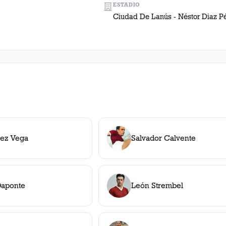
ESTADIO
Ciudad De Lanús - Néstor Diaz P
rez Vega
Salvador Calvente
Daponte
León Strembel