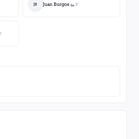
Juan Burgos
JB
9'
👟
1
asistencia
'
stencia