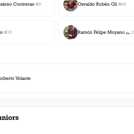
sáreo Contreras
Osvaldo Rubén Gil
⚽
9'
⚽
62'
1
gol
, 9'
1
gol
, 62'
io
Ramón Felipe Moyano
⚽
15'
15
👟
1
gol
, 15'
1
asi
orberto Volante
uniors