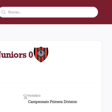
 1951 en condición de local en el estadio Ciudad De Lanús - Nés
Juniors 0
TORNEO
Campeonato Primera Division