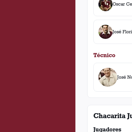
Oscar Ce
José Flor
Técnico
José N
Chacarita J
Jugadores