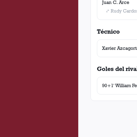
Juan C. Arce
Rudy Cardo
Técnico
Xavier Azcagort
Goles del riva
90+1' William Fe