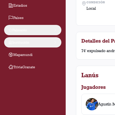
CONDICIÓN
Estadios
Local
Países
Palmarés
Detalles del P
Institución
74' expulsado andré
Mapamundi
TriviaGranate
Lanús
Jugadores
Agustín 