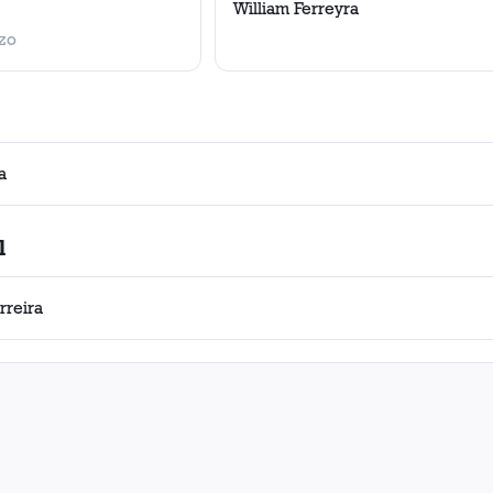
William Ferreyra
zo
a
l
rreira