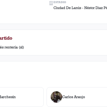
ESTADIO
Ciudad De Lanús - Néstor Diaz P
artido
s rentería (sl)
Marchesín
Carlos Araujo