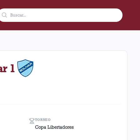
 2014 en condición de local en el estadio Ciudad De Lanús - Nést
ar 1
TORNEO
Copa Libertadores