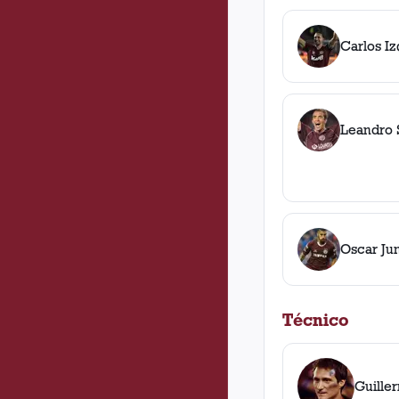
Carlos I
Leandro
Oscar Jun
Técnico
Guille