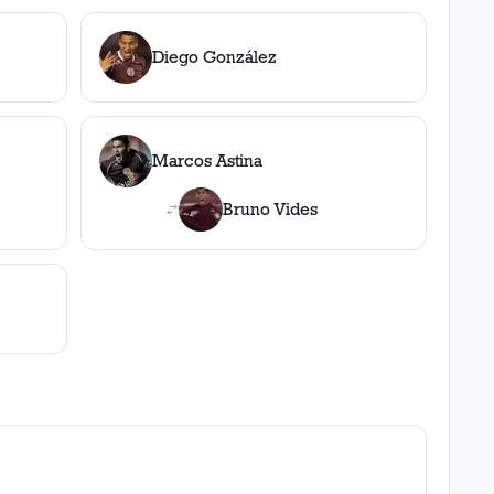
Diego González
Marcos Astina
Bruno Vides