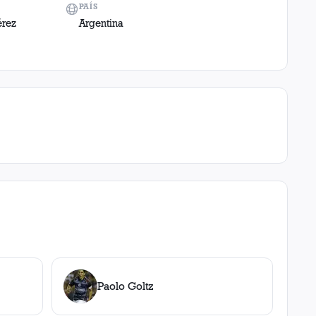
PAÍS
érez
Argentina
Paolo Goltz