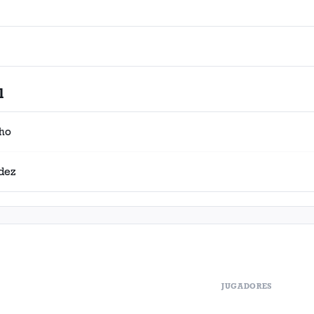
l
jho
údez
JUGADORES