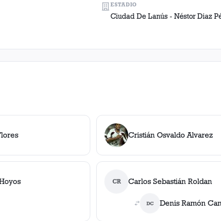
ESTADIO
Ciudad De Lanús - Néstor Diaz P
Flores
Cristián Osvaldo Alvarez
 Hoyos
Carlos Sebastián Roldan
CR
Denis Ramón Can
DC