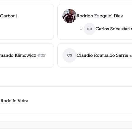
 Carboni
Rodrigo Ezequiel Diaz
Carlos Sebastián 
CC
rnando Klimowicz
Claudio Romualdo Sarria
⚽
35'
CS

1
gol
, 35'
1
 Rodolfo Veira