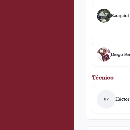
Ezequiel
Diego Fe
Técnico
Héctor
HV