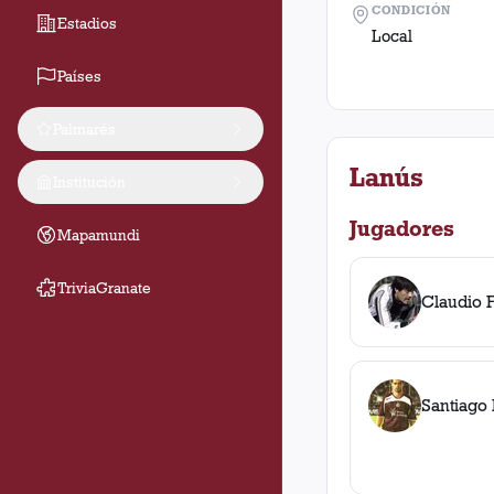
CONDICIÓN
Estadios
Local
Países
Palmarés
Lanús
Institución
Jugadores
Mapamundi
TriviaGranate
Claudio 
Santiago