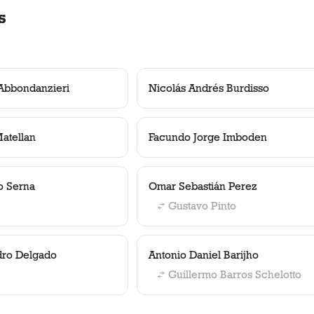
s
 Abbondanzieri
Nicolás Andrés Burdisso
atellan
Facundo Jorge Imboden
o Serna
Omar Sebastián Perez
Gustavo Pinto
dro Delgado
Antonio Daniel Barijho
Guillermo Barros Schelotto