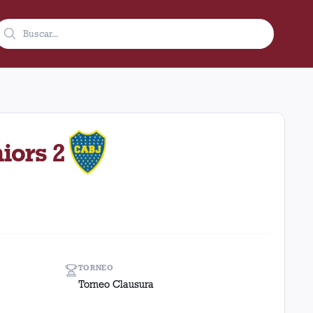
en condición de local en el estadio Ciudad De Lanús - Néstor Dia
iors 2
TORNEO
Torneo Clausura