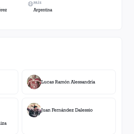
PAÍS
érez
Argentina
Lucas Ramón Alessandría
Juan Fernández Dalessio
iza