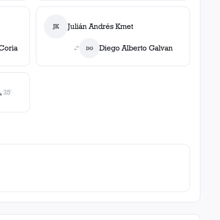
Julián Andrés Kmet
JK
Coria
Diego Alberto Galvan
DG
35'

asistencia