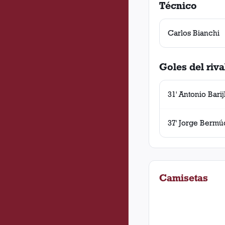
Técnico
Carlos Bianchi
Goles del riva
31' Antonio Bari
37' Jorge Berm
Camisetas