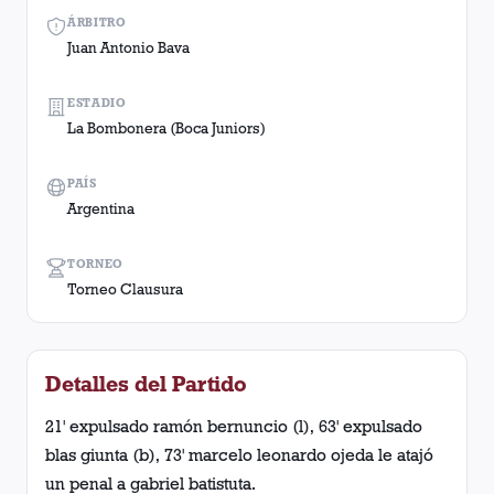
ÁRBITRO
Juan Antonio Bava
ESTADIO
La Bombonera (Boca Juniors)
PAÍS
Argentina
TORNEO
Torneo Clausura
Detalles del Partido
21' expulsado ramón bernuncio (l), 63' expulsado
blas giunta (b), 73' marcelo leonardo ojeda le atajó
un penal a gabriel batistuta.