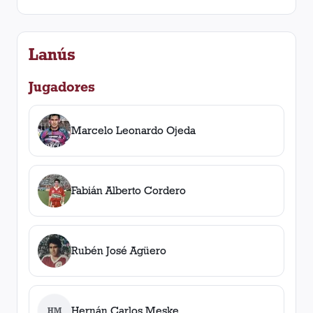
Lanús
Jugadores
Marcelo Leonardo Ojeda
Fabián Alberto Cordero
Rubén José Agüero
Hernán Carlos Meske
HM