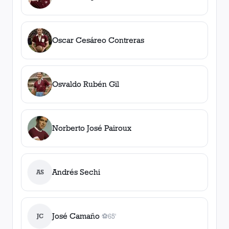
Oscar Cesáreo Contreras
Osvaldo Rubén Gil
Norberto José Pairoux
Andrés Sechi
AS
José Camaño
JC
⚽
65'
1
gol
, 65'