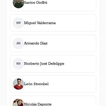
Santos Gioffré
Miguel Valderrama
MV
Armando Díaz
AD
Norberto José Defelippe
ND
León Strembel
Nicolás Daponte