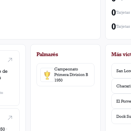
0
Tarjetas
0
Tarjetas
Palmarés
Más vict
Campeonato
San Lor
e de
Primera Division B
s
1950
1
to
El Porve
Dock S
950
·