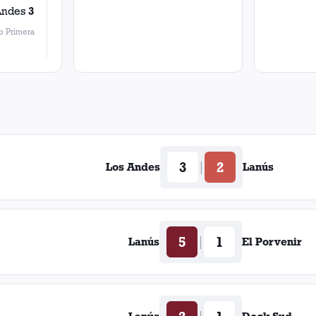
Andes
3
 Primera
3
2
|
Los Andes
Lanús
5
1
|
Lanús
El Porvenir