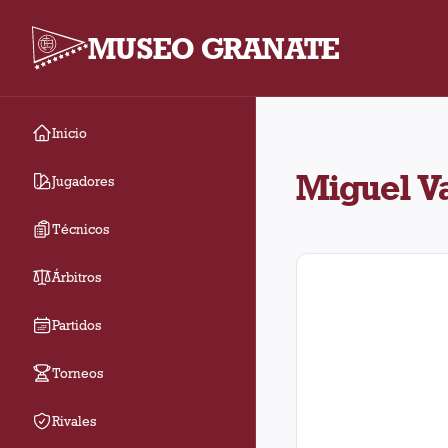
MUSEO GRANATE
Inicio
Miguel Valderrama jug
Miguel V
Jugadores
Técnicos
Árbitros
Partidos
Torneos
Rivales