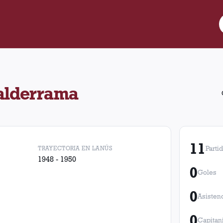
ó 11 partidos para Lanús. Obtuvo 4 victorias, 4 empates y 3 derr
alderrama
11
TRAYECTORIA EN LANÚS
Parti
1948 - 1950
0
Goles
0
Asisten
0
Capitan