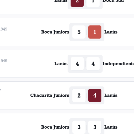
2
1
|
Lanús
Dock Sud
1949
5
1
|
Boca Juniors
Lanús
1949
4
4
|
Lanús
Independient
e
2
4
|
Chacarita Juniors
Lanús
3
3
|
Boca Juniors
Lanús