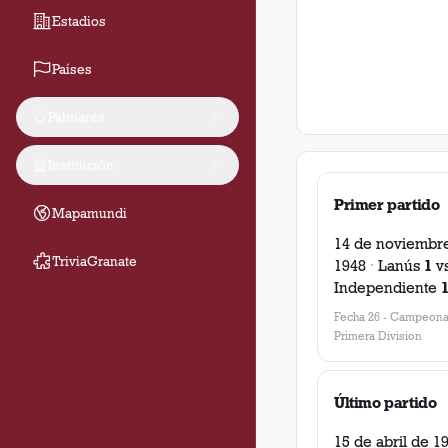
Estadios
Países
Palmarés
Institución
Primer partido
Mapamundi
14 de noviembr
TriviaGranate
1948
·
Lanús
1
v
Independiente
Fecha 26
-
Campeona
Primera Division
Último partido
15 de abril de 1