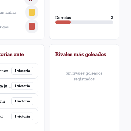
 amarillas
Derrotas
3
 rojas
orias ante
Rivales más goleados
enzo
1
victoria
Sin rivales goleados
registrados
Chacarita Juniors
1
victoria
nir
1
victoria
ud
1
victoria