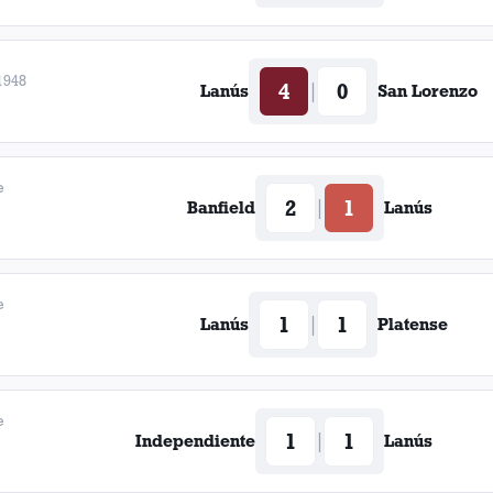
1948
4
0
|
Lanús
San Lorenzo
e
2
1
|
Banfield
Lanús
e
1
1
|
Lanús
Platense
e
1
1
|
Independiente
Lanús