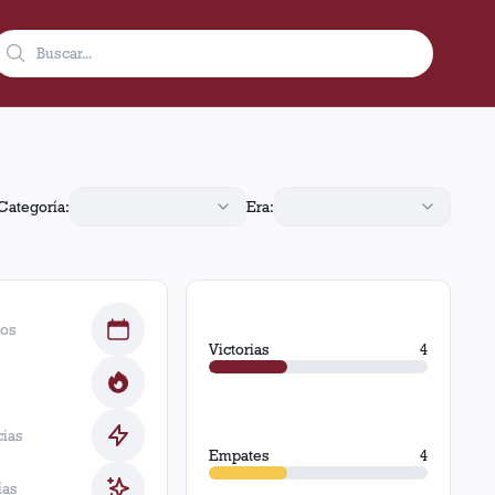
otas.
Categoría:
Era:
dos
Victorias
4
cias
Empates
4
ías