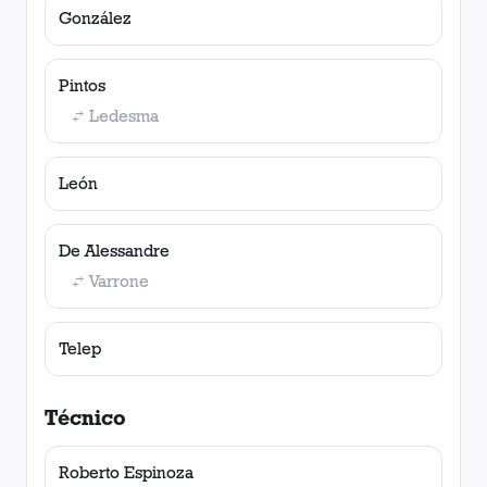
González
Pintos
Ledesma
León
De Alessandre
Varrone
Telep
Técnico
Roberto Espinoza