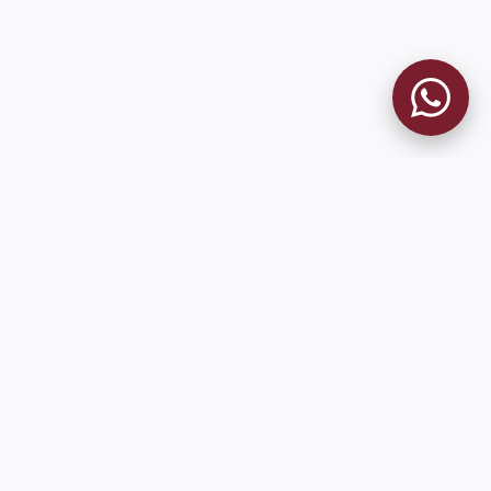
MUSEO GRANATE
El Museo
Historia del Club
Historia del Museo
Misión
Socios Fundadores
Cambios en la web
Contacto