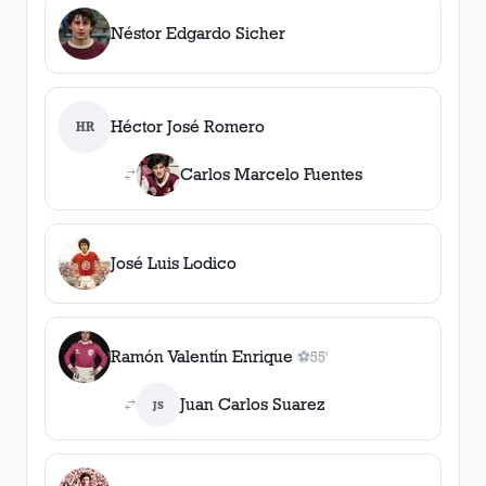
Néstor Edgardo Sicher
Héctor José Romero
HR
Carlos Marcelo Fuentes
José Luis Lodico
Ramón Valentín Enrique
⚽
55'
1
gol
, 55'
Juan Carlos Suarez
JS