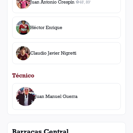
Juan Antonio Crespín
⚽
48', 89'
2
gol
es
, 48', 89'
Héctor Enrique
Claudio Javier Nigretti
Técnico
Juan Manuel Guerra
Barracas Central