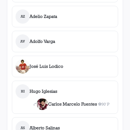
Adelio Zapata
AZ
Adolfo Varga
AV
José Luis Lodico
Hugo Iglesias
HI
Carlos Marcelo Fuentes
⚽
90' P
1
gol
, 90' P
Alberto Salinas
AS