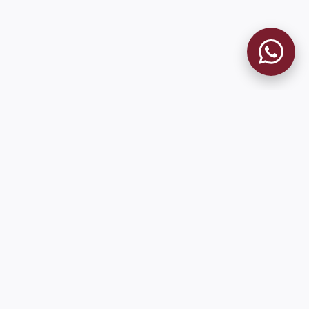
MUSEO GRANATE
El Museo
Historia del Club
Historia del Museo
Misión
Socios Fundadores
Cambios en la web
Contacto