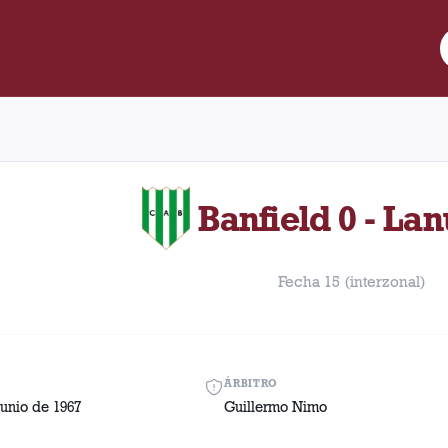
. Partido entre Lanús y Banfield disputado el Domingo, 11 de juni
Banfield 0 - Lan
Fecha 15 (interzonal)
ÁRBITRO
unio de 1967
Guillermo Nimo