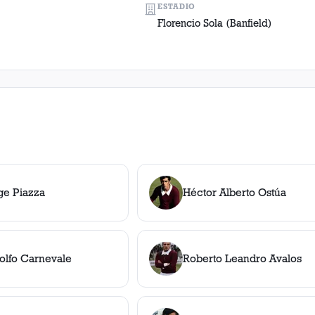
ESTADIO
Florencio Sola (Banfield)
ge Piazza
Héctor Alberto Ostúa
olfo Carnevale
Roberto Leandro Avalos