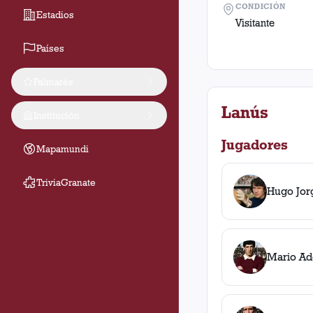
CONDICIÓN
Estadios
Visitante
Países
Palmarés
Lanús
Institución
Jugadores
Mapamundi
TriviaGranate
Hugo Jor
Mario Ad