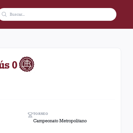
o de 1967 como visitante en el estadio Florencio Sola (Banfield)
ús 0
TORNEO
Campeonato Metropolitano