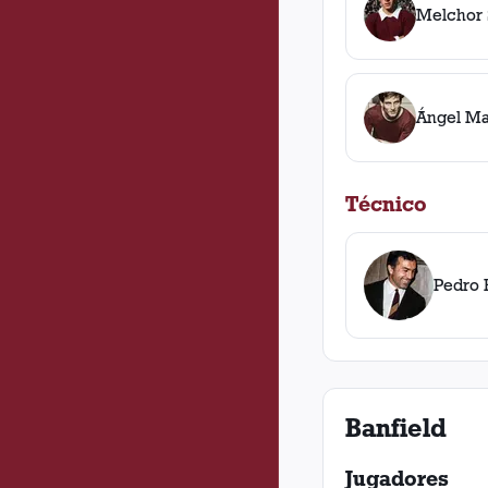
Melchor 
Ángel Ma
Técnico
Pedro 
Banfield
Jugadores