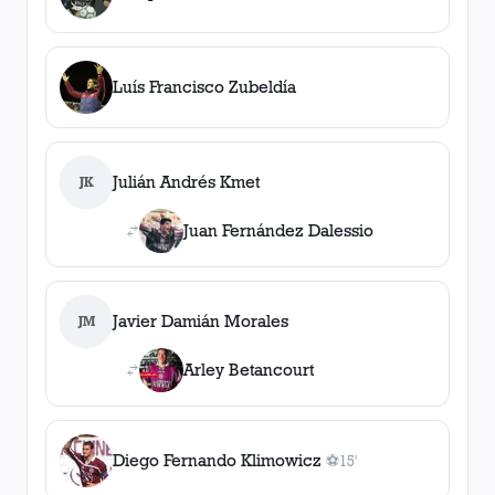
Luís Francisco Zubeldía
Julián Andrés Kmet
JK
Juan Fernández Dalessio
Javier Damián Morales
JM
Arley Betancourt
Diego Fernando Klimowicz
⚽
15'
1
gol
, 15'