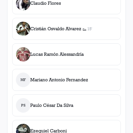
Claudio Flores
Cristián Osvaldo Alvarez
15'
👟
1
asistencia
Lucas Ramón Alessandría
Mariano Antonio Fernandez
MF
Paulo César Da Silva
PS
Ezequiel Carboni