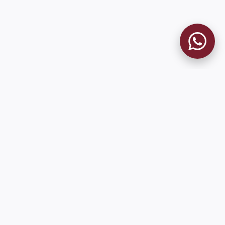
MUSEO GRANATE
El Museo
Historia del Club
Historia del Museo
Misión
Socios Fundadores
Contacto