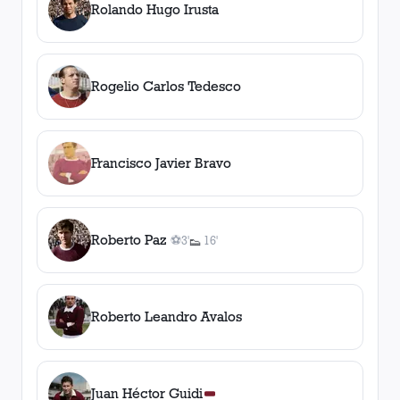
Rolando Hugo Irusta
Rogelio Carlos Tedesco
Francisco Javier Bravo
Roberto Paz
⚽
3'
16'
👟
1
gol
1
asistencia
, 3'
Roberto Leandro Avalos
Juan Héctor Guidi