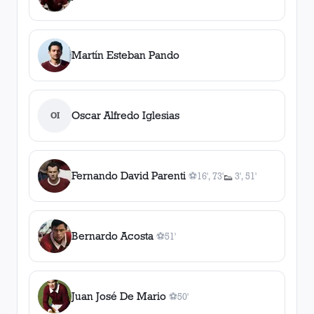
Martín Esteban Pando
Oscar Alfredo Iglesias
OI
Fernando David Parenti
⚽
16', 73'
3', 51'
👟
2
gol
es
, 16', 73'
2
asistencia
s
Bernardo Acosta
⚽
51'
1
gol
, 51'
Juan José De Mario
⚽
50'
1
gol
, 50'