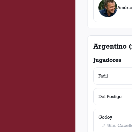
Améric
Argentino (
Jugadores
Fadil
Del Postigo
Godoy
46m. Cabell