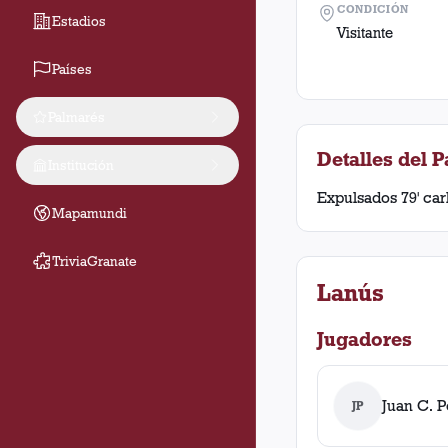
CONDICIÓN
Estadios
Visitante
Países
Palmarés
Detalles del P
Institución
Expulsados 79' carl
Mapamundi
TriviaGranate
Lanús
Jugadores
Juan C. P
JP