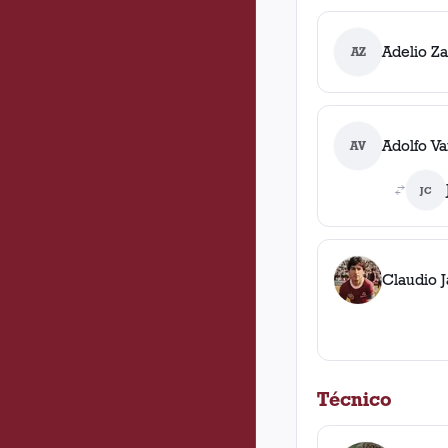
Adelio Za
AZ
Adolfo Va
AV
JC
Claudio J
Técnico