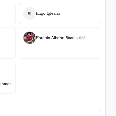
Hugo Iglesias
HI
Horacio Alberto Attadía
⚽
85'
1
gol
, 85'
uentes