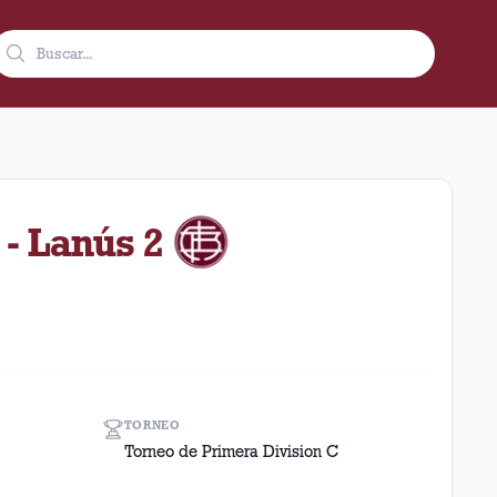
 1979 como visitante en el estadio Argentino (rosario) (Argentin
 - Lanús 2
TORNEO
Torneo de Primera Division C