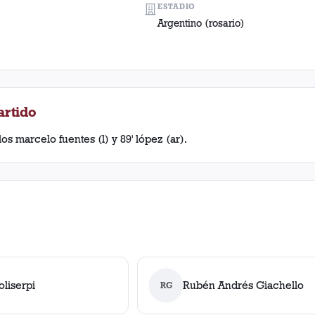
ESTADIO
Argentino (rosario)
artido
os marcelo fuentes (l) y 89' lópez (ar).
oliserpi
Rubén Andrés Giachello
RG