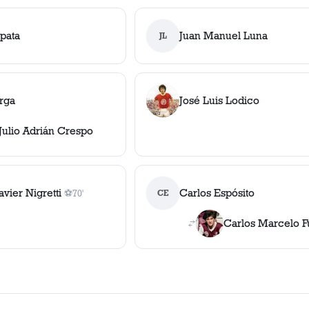
pata
Juan Manuel Luna
JL
rga
José Luis Lodico
Julio Adrián Crespo
avier Nigretti
Carlos Espósito
⚽
70'
CE
1
gol
, 70'
Carlos Marcelo F