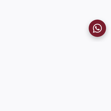
9 de Julio 1680 (Sede Social)
Martes y viernes de 18:00 a 20:00
museo@clublanus.com