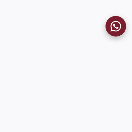
MUSEO GRANATE
El Museo
Historia del Club
Historia del Museo
Misión
Socios Fundadores
Contacto