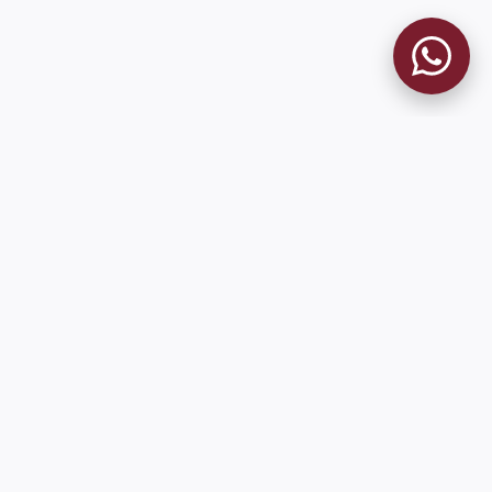
MUSEO GRANATE
El Museo
Historia del Club
Historia del Museo
Misión
Socios Fundadores
Cambios en la web
Contacto
Pioneros en el mundo en integrar oficialmente las estadísticas