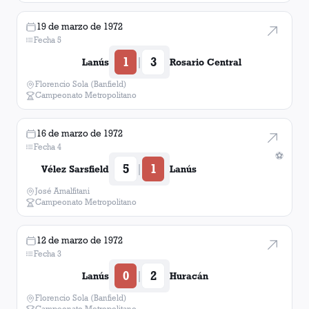
19 de marzo de 1972
Fecha 5
1
3
|
Lanús
Rosario Central
Florencio Sola (Banfield)
Campeonato Metropolitano
16 de marzo de 1972
Fecha 4
⚽
5
1
|
Vélez Sarsfield
Lanús
José Amalfitani
Campeonato Metropolitano
12 de marzo de 1972
Fecha 3
0
2
|
Lanús
Huracán
Florencio Sola (Banfield)
Campeonato Metropolitano