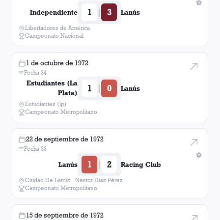
⚽
1
3
|
Independiente
Lanús
Libertadores de América
Campeonato Nacional
1 de octubre de 1972
Fecha 34
Estudiantes (La
1
0
|
Lanús
Plata)
Estudiantes (lp)
Campeonato Metropolitano
22 de septiembre de 1972
Fecha 33
⚽
1
2
|
Lanús
Racing Club
Ciudad De Lanús - Néstor Diaz Pérez
Campeonato Metropolitano
15 de septiembre de 1972