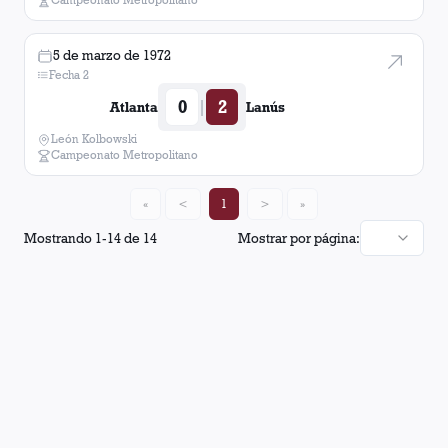
5 de marzo de 1972
Fecha 2
0
2
|
Atlanta
Lanús
León Kolbowski
Campeonato Metropolitano
«
<
1
>
»
Mostrando
1
-
14
de
14
Mostrar por página: