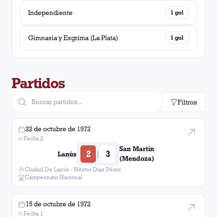
Independiente
1
gol
Gimnasia y Esgrima (La Plata)
1
gol
Partidos
Filtros
22 de octubre de 1972
Fecha 2
San Martín
2
3
|
Lanús
(Mendoza)
Ciudad De Lanús - Néstor Diaz Pérez
Campeonato Nacional
15 de octubre de 1972
Fecha 1