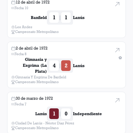
12 de abril de 1972
Fecha 10
1
1
|
Banfield
Lanús
Los Andes
Campeonato Metropolitano
2 de abril de 1972
Fecha 8
⚽
Gimnasia y
4
2
|
Esgrima (La
Lanús
Plata)
Gimnasia Y Esgrima De Banfield
Campeonato Metropolitano
30 de marzo de 1972
Fecha 7
1
0
|
Lanús
Independiente
Ciudad De Lanús - Néstor Diaz Pérez
Campeonato Metropolitano