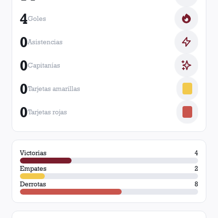
4
Goles
0
Asistencias
0
Capitanías
0
Tarjetas amarillas
0
Tarjetas rojas
Victorias
4
Empates
2
Derrotas
8