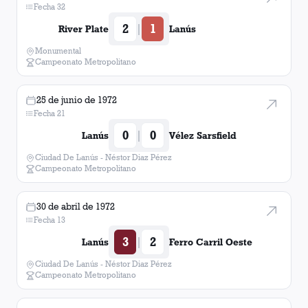
Fecha 32
2
1
|
River Plate
Lanús
Monumental
Campeonato Metropolitano
25 de junio de 1972
Fecha 21
0
0
|
Lanús
Vélez Sarsfield
Ciudad De Lanús - Néstor Diaz Pérez
Campeonato Metropolitano
30 de abril de 1972
Fecha 13
3
2
|
Lanús
Ferro Carril Oeste
Ciudad De Lanús - Néstor Diaz Pérez
Campeonato Metropolitano