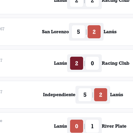
2
2
|
Lanús
Racing Club
967
5
2
|
San Lorenzo
Lanús
67
2
0
|
Lanús
Racing Club
67
5
2
|
Independiente
Lanús
de
0
1
|
Lanús
River Plate