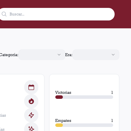
6 derrotas.
Categoría:
Era:
Victorias
1
cias
Empates
1
ías