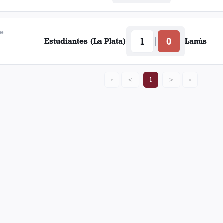
de
1
0
|
Estudiantes (La Plata)
Lanús
«
<
1
>
»