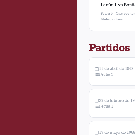
Lanús
1
vs
Banfi
Fecha 9
-
Campeonat
Metropolitano
Partidos
11 de abril de 1969
Fecha 9
23 de febrero de 1
Fecha 1
19 de mayo de 196