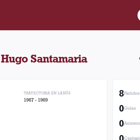
ria jugó 8 partidos para Lanús. Obtuvo 1 victorias, 1 empates y 
 Hugo Santamaria
8
TRAYECTORIA EN LANÚS
Partidos
1967 - 1969
0
Goles
0
Asisten
0
Capitan