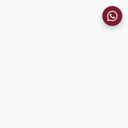
9 de Julio 1680 (Sede Social)
Martes y viernes de 18:00 a 20:00
museo@clublanus.com
Sugerir mejoras o reportar errores