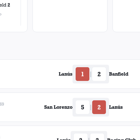
eld
2
o
1
2
|
Lanús
Banfield
969
5
2
|
San Lorenzo
Lanús
8