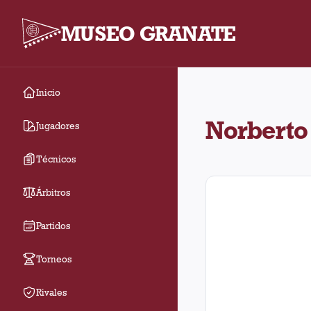
MUSEO GRANATE
Inicio
Norberto Hugo Santama
Norberto
Jugadores
Técnicos
Árbitros
Partidos
Torneos
Rivales