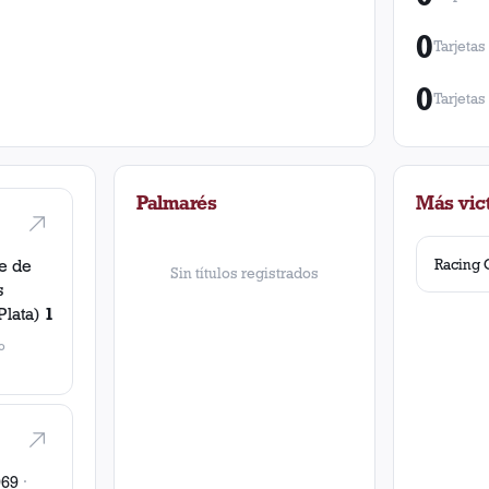
0
Tarjetas
0
Tarjetas
Palmarés
Más vict
Racing 
e de
Sin títulos registrados
s
Plata)
1
o
969
·