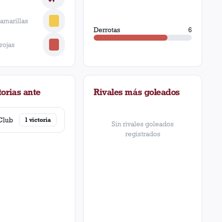
 amarillas
Derrotas
6
 rojas
orias ante
Rivales más goleados
Club
1
victoria
Sin rivales goleados
registrados