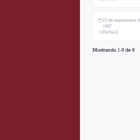
17 de septiembre 
1967
Fecha 2
Mostrando
1
-
8
de
8