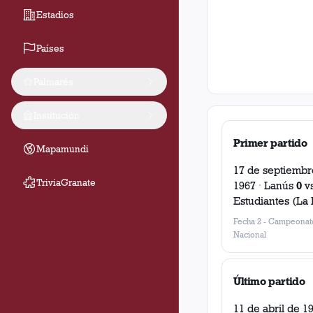
Estadios
Países
Palmarés
Institución
Primer partido
Mapamundi
17 de septiembr
TriviaGranate
1967
·
Lanús
0
v
Estudiantes (La 
Fecha 2
-
Campeonat
Nacional
Último partido
11 de abril de 1