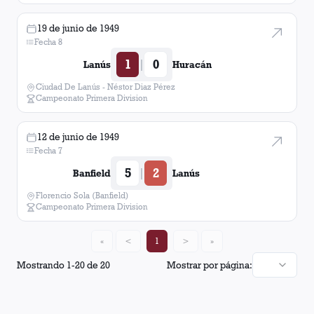
19 de junio de 1949
Fecha 8
1
0
|
Lanús
Huracán
Ciudad De Lanús - Néstor Diaz Pérez
Campeonato Primera Division
12 de junio de 1949
Fecha 7
5
2
|
Banfield
Lanús
Florencio Sola (Banfield)
Campeonato Primera Division
«
<
1
>
»
Mostrando
1
-
20
de
20
Mostrar por página: