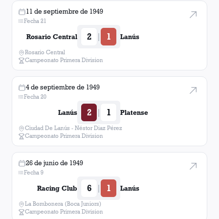
11 de septiembre de 1949
Fecha 21
2
1
|
Rosario Central
Lanús
Rosario Central
Campeonato Primera Division
4 de septiembre de 1949
Fecha 20
2
1
|
Lanús
Platense
Ciudad De Lanús - Néstor Diaz Pérez
Campeonato Primera Division
26 de junio de 1949
Fecha 9
6
1
|
Racing Club
Lanús
La Bombonera (Boca Juniors)
Campeonato Primera Division