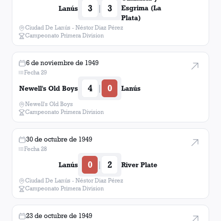
3
3
|
Esgrima (La
Lanús
Plata)
Ciudad De Lanús - Néstor Diaz Pérez
Campeonato Primera Division
6 de noviembre de 1949
Fecha 29
4
0
|
Newell's Old Boys
Lanús
Newell's Old Boys
Campeonato Primera Division
30 de octubre de 1949
Fecha 28
0
2
|
Lanús
River Plate
Ciudad De Lanús - Néstor Diaz Pérez
Campeonato Primera Division
23 de octubre de 1949