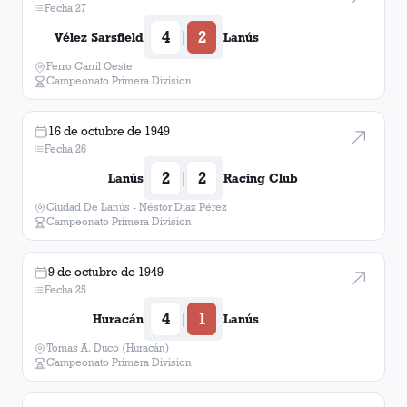
Fecha 27
4
2
|
Vélez Sarsfield
Lanús
Ferro Carril Oeste
Campeonato Primera Division
16 de octubre de 1949
Fecha 26
2
2
|
Lanús
Racing Club
Ciudad De Lanús - Néstor Diaz Pérez
Campeonato Primera Division
9 de octubre de 1949
Fecha 25
4
1
|
Huracán
Lanús
Tomas A. Duco (Huracán)
Campeonato Primera Division