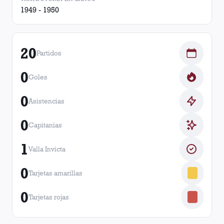
1949 - 1950
20
Partidos
0
Goles
0
Asistencias
0
Capitanías
1
Valla Invicta
0
Tarjetas amarillas
0
Tarjetas rojas