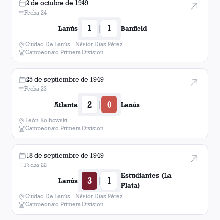
2 de octubre de 1949
Fecha 24
1
1
|
Lanús
Banfield
Ciudad De Lanús - Néstor Diaz Pérez
Campeonato Primera Division
25 de septiembre de 1949
Fecha 23
2
0
|
Atlanta
Lanús
León Kolbowski
Campeonato Primera Division
18 de septiembre de 1949
Fecha 22
Estudiantes (La
3
1
|
Lanús
Plata)
Ciudad De Lanús - Néstor Diaz Pérez
Campeonato Primera Division