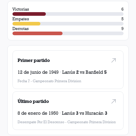
Victorias
6
Empates
5
Derrotas
9
Primer partido
12 de junio de 1949
·
Lanús
2
vs
Banfield
5
Fecha 7
-
Campeonato Primera Division
Último partido
8 de enero de 1950
·
Lanús
3
vs
Huracán
3
Desempate Por El Descenso
-
Campeonato Primera Division