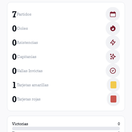
7
Partidos
0
Goles
0
Asistencias
0
Capitanías
0
Vallas Invictas
1
Tarjetas amarillas
0
Tarjetas rojas
Victorias
0