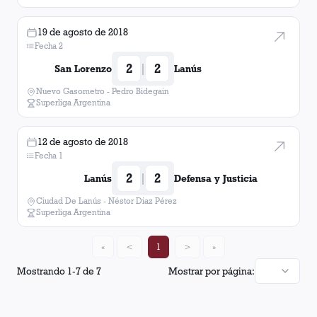
19 de agosto de 2018
Fecha 2
2
2
|
San Lorenzo
Lanús
Nuevo Gasometro - Pedro Bidegain
Superliga Argentina
12 de agosto de 2018
Fecha 1
2
2
|
Lanús
Defensa y Justicia
Ciudad De Lanús - Néstor Diaz Pérez
Superliga Argentina
«
<
1
>
»
Mostrando
1
-
7
de
7
Mostrar por página: