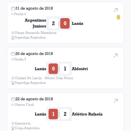
31 de agosto de 2018
Fecha 4
Argentinos
2
0
|
Lanús
Juniors
Diego Armando Maradona
Superliga Argentina
26 de agosto de 2018
Fecha 3
0
1
|
Lanús
Aldosivi
Ciudad De Lanús - Néstor Diaz Pérez
Superliga Argentina
22 de agosto de 2018
16avos Final
1
2
|
Lanús
Atlético Rafaela
Sarmiento
Copa Argentina