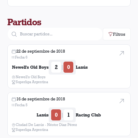
Partidos
Filtros
22 de septiembre de 2018
Fecha 6
2
0
|
Newell's Old Boys
Lanús
Newell's Old Boys
Superliga Argentina
16 de septiembre de 2018
Fecha 5
0
1
|
Lanús
Racing Club
Ciudad De Lanús - Néstor Diaz Pérez
Superliga Argentina