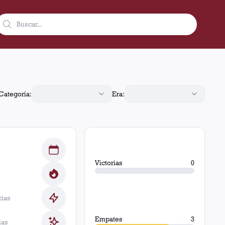
y 1 derrotas.
Categoría:
Era:
Victorias
0
cias
Empates
3
ías