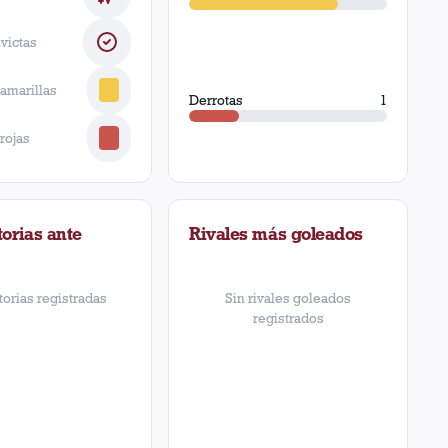
nvictas
 amarillas
Derrotas
1
 rojas
orias ante
Rivales más goleados
torias registradas
Sin rivales goleados
registrados