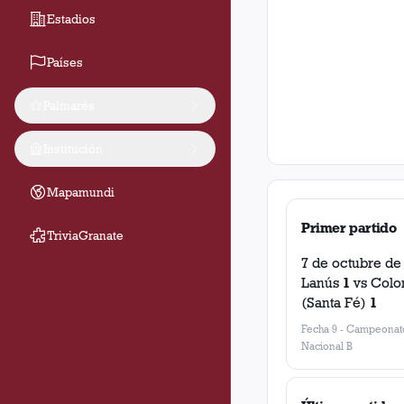
Estadios
Países
Palmarés
Institución
Mapamundi
Primer partido
TriviaGranate
7 de octubre de
Lanús
1
vs
Colo
(Santa Fé)
1
Fecha 9
-
Campeonat
Nacional B