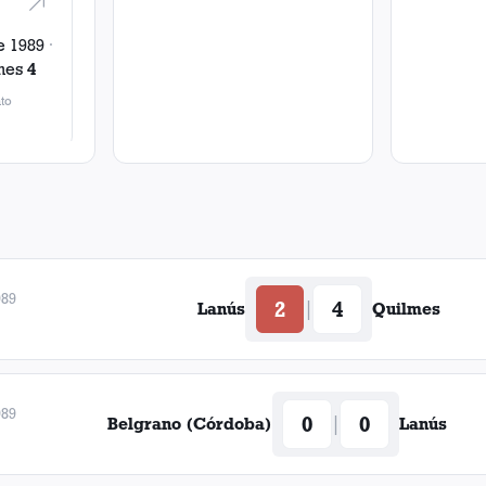
e 1989
·
mes
4
to
989
2
4
|
Lanús
Quilmes
989
0
0
|
Belgrano (Córdoba)
Lanús