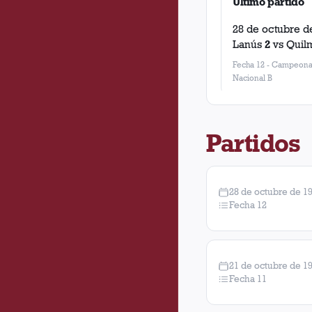
Último partido
28 de octubre d
Lanús
2
vs
Quil
Fecha 12
-
Campeona
Nacional B
Partidos
28 de octubre de 1
Fecha 12
21 de octubre de 1
Fecha 11