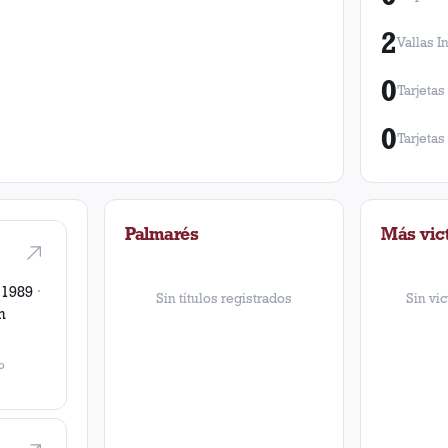
2
Vallas I
0
Tarjetas
0
Tarjetas
Palmarés
Más vict
 1989
·
Sin títulos registrados
Sin vic
n
o