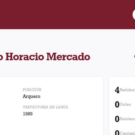
cado jugó 4 partidos para Lanús. Obtuvo 0 victorias, 3 empates 
o Horacio Mercado
4
POSICIÓN
Partidos
Arquero
0
Goles
TRAYECTORIA EN LANÚS
1989
0
Asisten
0
Capitan