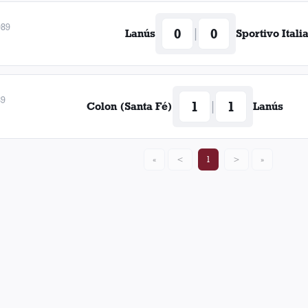
989
0
0
|
Lanús
Sportivo Itali
89
1
1
|
Colon (Santa Fé)
Lanús
«
<
1
>
»