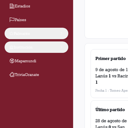
Estadios
Países
Palmarés
Institución
Primer partido
Mapamundi
9 de agosto de 
TriviaGranate
Lanús
1
vs
Raci
1
Fecha 1
-
Torneo Aper
Último partido
28 de agosto de
Lanús
0
vs
San