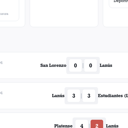
usura
94
0
0
|
San Lorenzo
Lanús
94
3
3
|
Lanús
Estudiantes (L
4
2
|
Platense
Lanús