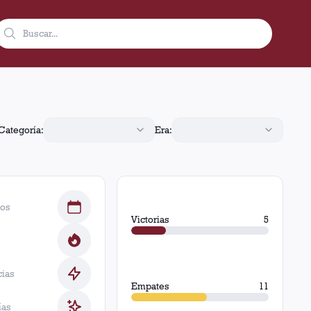
orias, 11 empates y 4 derrotas.
Categoría:
Era:
dos
Victorias
5
cias
Empates
11
ías