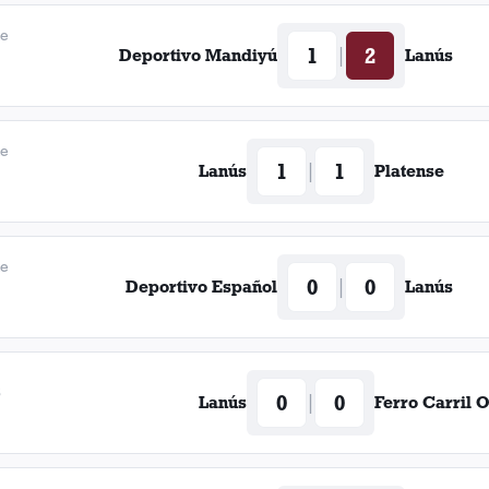
de
1
2
|
Deportivo Mandiyú
Lanús
de
1
1
|
Lanús
Platense
de
0
0
|
Deportivo Español
Lanús
3
0
0
|
Lanús
Ferro Carril 