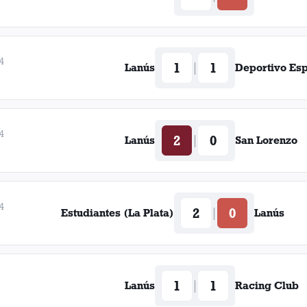
4
1
1
|
Lanús
Deportivo Es
4
2
0
|
Lanús
San Lorenzo
4
2
0
|
Estudiantes (La Plata)
Lanús
1
1
|
Lanús
Racing Club