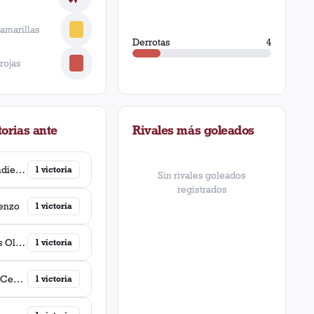
 amarillas
Derrotas
4
 rojas
orias ante
Rivales más goleados
Independiente
1
victoria
Sin rivales goleados
registrados
enzo
1
victoria
Newell's Old Boys
1
victoria
Rosario Central
1
victoria