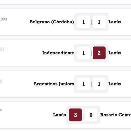
1993
1
1
|
Belgrano (Córdoba)
Lanús
993
1
2
|
Independiente
Lanús
93
1
1
|
Argentinos Juniors
Lanús
de
3
0
|
Lanús
Rosario Centr