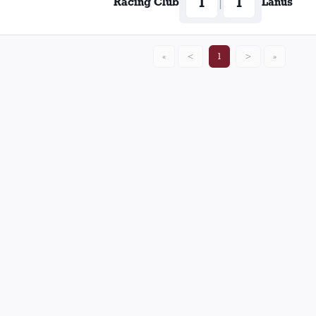
1
1
|
Racing Club
Lanús
«
<
1
>
»