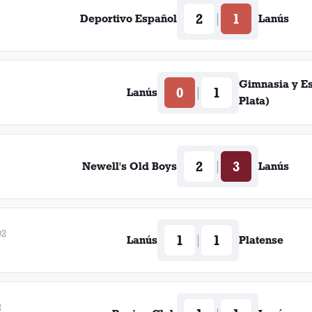
2
1
|
Deportivo Español
Lanús
Gimnasia y E
0
1
|
Lanús
Plata)
2
3
|
Newell's Old Boys
Lanús
92
1
1
|
Lanús
Platense
2