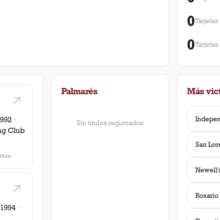
0
Tarjetas
0
Tarjetas
Palmarés
Más vict
1992
·
Sin títulos registrados
ng Club
San Lor
tura
 1994
·