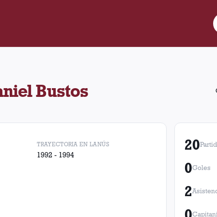
ugó 20 partidos para Lanús y realizó 2 asistencias. Obtuvo 5 vict
niel Bustos
20
TRAYECTORIA EN LANÚS
Parti
1992 - 1994
0
Goles
2
Asisten
0
Capitan