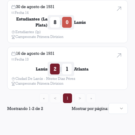
30 de agosto de 1931
Fecha 14
Estudiantes (La
8
0
|
Lanús
Plata)
Estudiantes (lp)
Campeonato Primera Division
16 de agosto de 1931
Fecha 13
2
1
|
Lanús
Atlanta
Ciudad De Lanús - Néstor Diaz Pérez
Campeonato Primera Division
«
<
1
>
»
Mostrando
1
-
2
de
2
Mostrar por página: