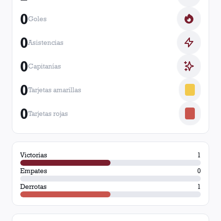
0
Goles
0
Asistencias
0
Capitanías
0
Tarjetas amarillas
0
Tarjetas rojas
Victorias
1
Empates
0
Derrotas
1