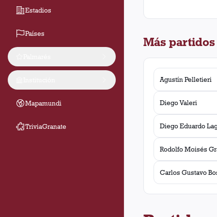
Estadios
Países
Más partidos
Palmarés
Agustín Pelletieri
Institución
Diego Valeri
Mapamundi
Diego Eduardo La
TriviaGranate
Rodolfo Moisés Gr
Carlos Gustavo Bo