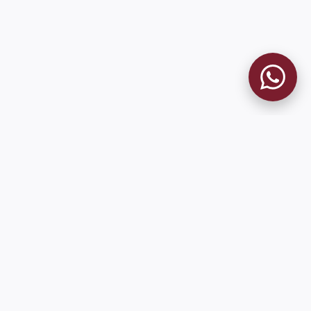
9 de Julio 1680 (Sede Social)
Martes y viernes de 18:00 a 20:00
museo@clublanus.com