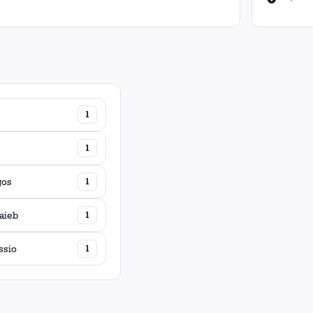
1
1
gos
1
aieb
1
ssio
1