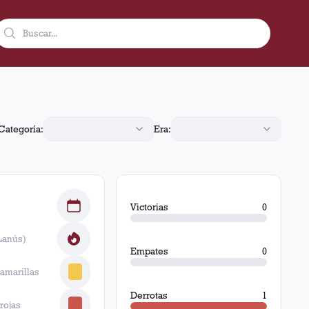
mba, Ecuador, Lanús jugó 1 partido con 0 victorias, 0 empates
Categoría:
Era:
Victorias
0
Lanús)
Empates
0
 amarillas
Derrotas
1
 rojas