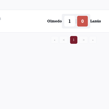
8
1
0
|
Olmedo
Lanús
«
<
1
>
»