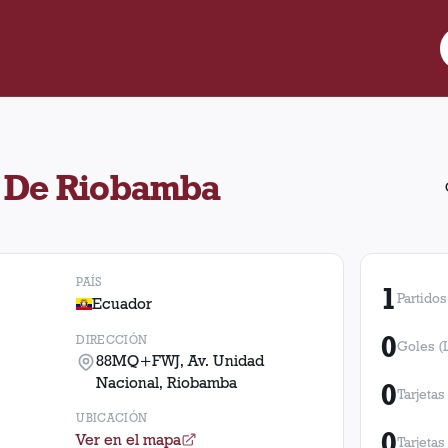
co De Riobamba ubicado en 88MQ+FWJ, Av. Unidad Nacional, Rioba
 De Riobamba
PAÍS
1
Partidos
Ecuador
0
DIRECCIÓN
Goles (
88MQ+FWJ, Av. Unidad
Nacional, Riobamba
0
Tarjetas
UBICACIÓN
0
Ver en el mapa
Tarjetas