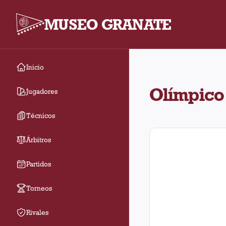
MUSEO GRANATE
Inicio
En el estadio Olímpi
Olímpico
Jugadores
Técnicos
Árbitros
Partidos
Torneos
Rivales