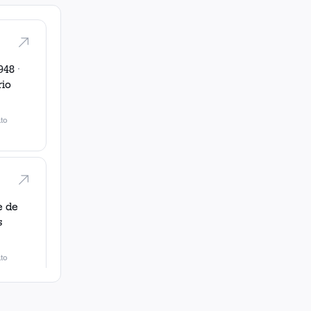
948
·
rio
to
e de
s
to