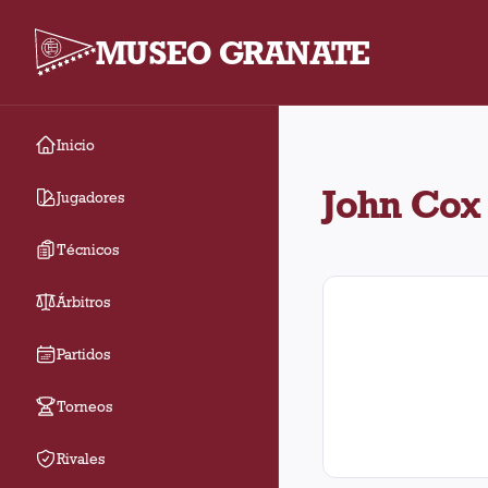
MUSEO GRANATE
Inicio
John Cox arbitró 3 par
John Cox
Jugadores
Técnicos
Árbitros
Partidos
Torneos
Rivales