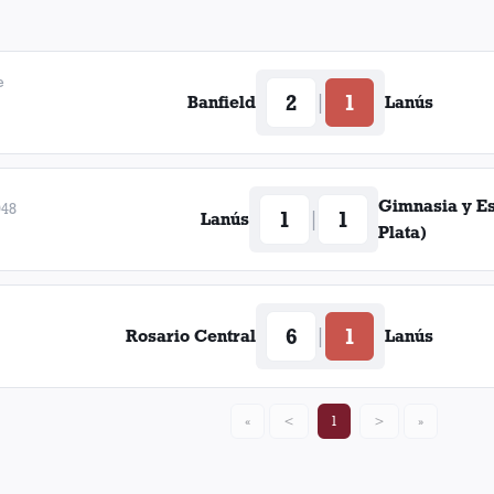
e
2
1
|
Banfield
Lanús
Gimnasia y E
948
1
1
|
Lanús
Plata)
6
1
|
Rosario Central
Lanús
«
<
1
>
»