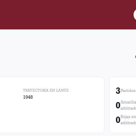
tidos de Lanús. En esos partidos, Lanús obtuvo 0 victorias, 1 emp
3
TRAYECTORIA EN LANÚS
Partidos
1948
0
Amarilla
arbitrad
0
Rojas en
arbitrad