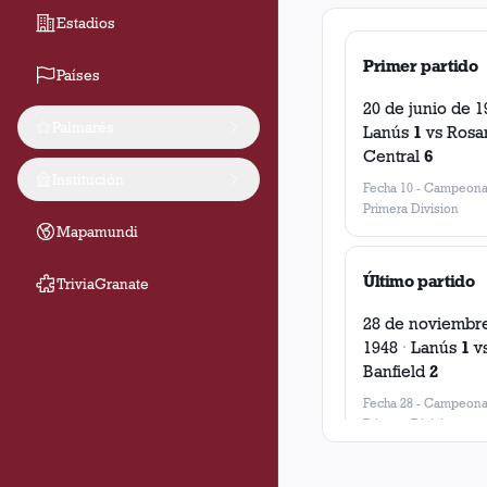
Estadios
Primer partido
Países
20 de junio de 1
Palmarés
Lanús
1
vs
Rosa
Central
6
Institución
Fecha 10
-
Campeona
Primera Division
Mapamundi
Último partido
TriviaGranate
28 de noviembr
1948
·
Lanús
1
v
Banfield
2
Fecha 28
-
Campeona
Primera Division