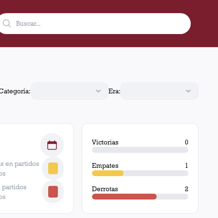
ate y 2 derrotas.
Categoría:
Era:
Victorias
0
s en partidos
Empates
1
os
 partidos
Derrotas
2
os