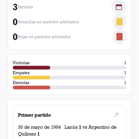
3
Partidos
0
Amarillas en partidos arbitrados
0
Rojas en partidos arbitrados
Victorias
1
Empates
1
Derrotas
1
Primer partido
30 de mayo de 1964
·
Lanús
1
vs
Argentino de
Quilmes
1