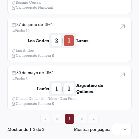
Rosario Central
Campeonato Nacional
27 de junio de 1964
Fecha 10
2
1
|
Los Andes
Lanús
Los Andes
Campeonato Primera B
30 de mayo de 1964
Fecha 6
Argentino de
1
1
|
Lanús
Quilmes
Ciudad De Lanús - Néstor Diaz Pérez
Campeonato Primera B
«
<
1
>
»
Mostrando
1
-
3
de
3
Mostrar por página: