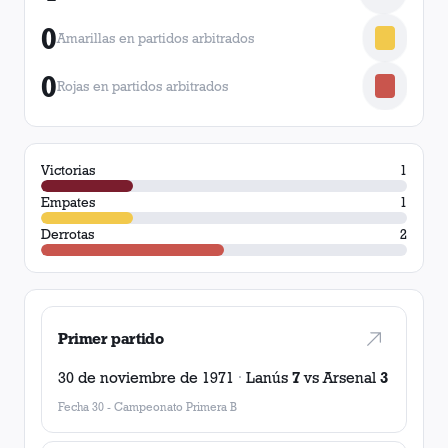
0
Amarillas en partidos arbitrados
0
Rojas en partidos arbitrados
Victorias
1
Empates
1
Derrotas
2
Primer partido
30 de noviembre de 1971
·
Lanús
7
vs
Arsenal
3
Fecha 30
-
Campeonato Primera B