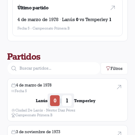
Último partido
4 de marzo de 1978
·
Lanús
0
vs
Temperley
1
Fecha 5
-
Campeonato Primera B
Partidos
Filtros
4 de marzo de 1978
Fecha 5
0
1
|
Lanús
Temperley
Ciudad De Lanús - Néstor Diaz Pérez
Campeonato Primera B
3 de noviembre de 1973