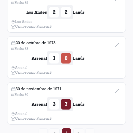
Fecha 35
2
2
|
Los Andes
Lanús
Los Andes
Campeonato Primera B
20 de octubre de 1973
Fecha 33
1
0
|
Arsenal
Lanús
Arsenal
Campeonato Primera B
30 de noviembre de 1971
Fecha 30
3
7
|
Arsenal
Lanús
Arsenal
Campeonato Primera B
«
<
1
>
»