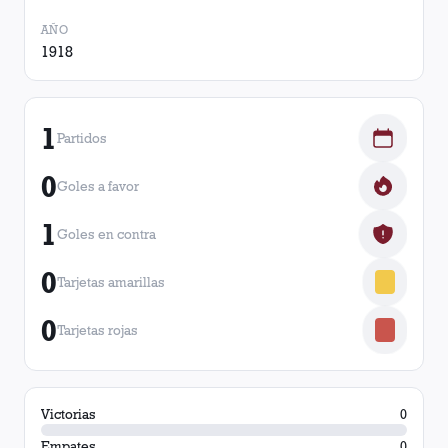
AÑO
1918
1
Partidos
0
Goles a favor
1
Goles en contra
0
Tarjetas amarillas
0
Tarjetas rojas
Victorias
0
Empates
0