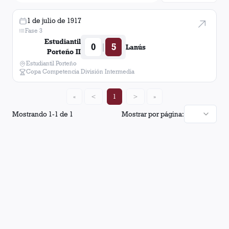
1 de julio de 1917
Fase 3
Estudiantil
0
5
|
Lanús
Porteño II
Estudiantil Porteño
Copa Competencia División Intermedia
«
<
1
>
»
Mostrando
1
-
1
de
1
Mostrar por página: