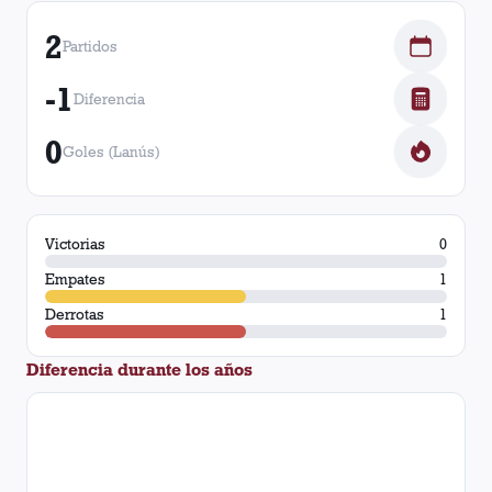
2
Partidos
-1
Diferencia
0
Goles (Lanús)
Victorias
0
Empates
1
Derrotas
1
Diferencia durante los años