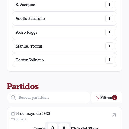
B. Vázquez
1
Adolfo Sacarello
1
Pedro Raggi
1
Manuel Tocchi
1
Héctor Sallustio
1
Partidos
Filtros
1
16 de mayo de 1920
Fecha 8
0
0
|
Lanús
Club del Plata