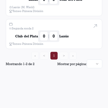
Lanús (M. Wield)
Torneo Primera División
Segunda ronda 2
0
0
|
Club del Plata
Lanús
Torneo Primera División
«
<
1
>
»
Mostrando
1
-
2
de
2
Mostrar por página: