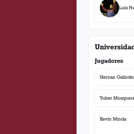
Luís F
Universidad
Jugadores
Hernan Galinde
Yuber Mosquer
Kevin Minda