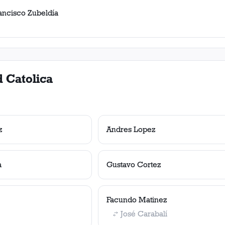
rancisco Zubeldía
 Catolica
z
Andres Lopez
a
Gustavo Cortez
Facundo Matinez
José Carabalí