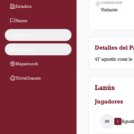
CONDICIÓN
Estadios
Visitante
Países
Palmarés
Detalles del P
Institución
47' agustín rossi l
Mapamundi
TriviaGranate
Lanús
Jugadores
Agust
AR
1