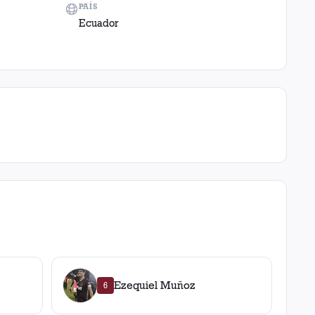
PAÍS
Ecuador
Ezequiel Muñoz
6