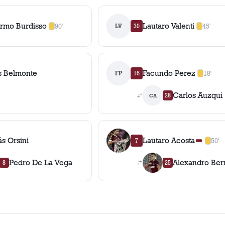
ermo Burdisso
Lautaro Valenti
90'
LV
30
45'
1
amarilla
,
0
roja
s
1
amarill
 Belmonte
Facundo Perez
FP
16
18'
1
amarill
Carlos Auzqui
28
CA
ás Orsini
Lautaro Acosta
7
50'
1
amari
Pedro De La Vega
Alexandro Ber
8
25