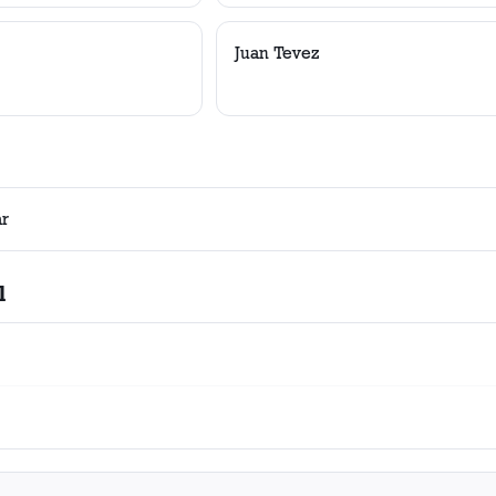
Juan Tevez
ar
l