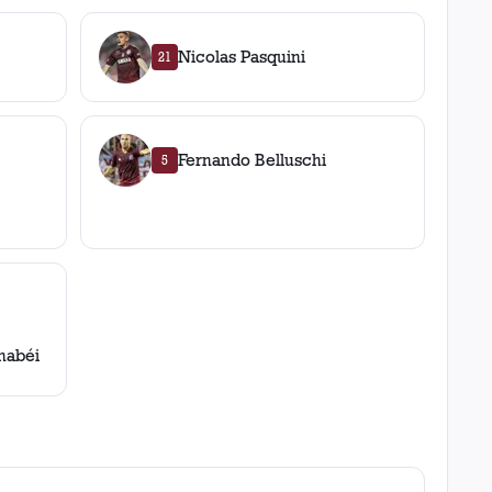
Nicolas Pasquini
21
a
,
0
roja
s
Fernando Belluschi
5
a
,
0
roja
s
lla
,
0
roja
s
nabéi