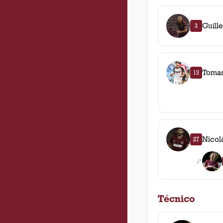
Guill
3
Tomas
13
Nicol
27
Técnico