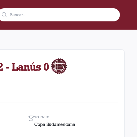
es, 26 de febrero de 2020 como visitante en el estadio Olímpico 
2 - Lanús 0
TORNEO
Copa Sudamericana