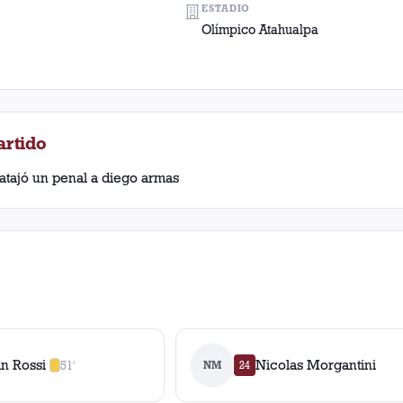
ESTADIO
Olímpico Atahualpa
artido
e atajó un penal a diego armas
in Rossi
Nicolas Morgantini
51'
NM
24
1
amarilla
,
0
roja
s