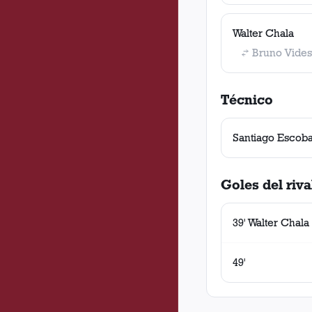
Walter Chala
Bruno Vides
Técnico
Santiago Escob
Goles del riva
39' Walter Chala
49'