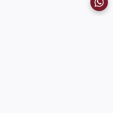
MUSEO GRANATE
El Museo
Historia del Club
Historia del Museo
Misión
Socios Fundadores
Cambios en la web
Contacto
Pioneros en el mundo en integrar oficialmente las estadísticas
históricas de forma online
9 de Julio 1680 (Sede Social)