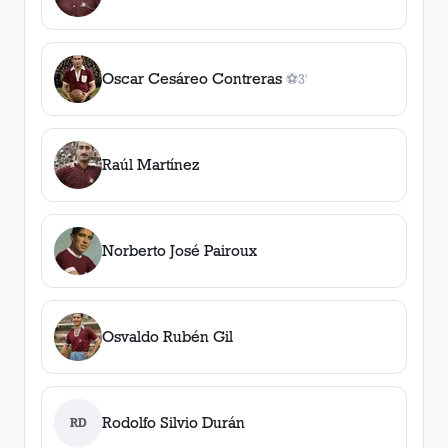
Oscar Cesáreo Contreras
⚽
3'
1
gol
, 3'
Raúl Martínez
Norberto José Pairoux
Osvaldo Rubén Gil
Rodolfo Silvio Durán
RD