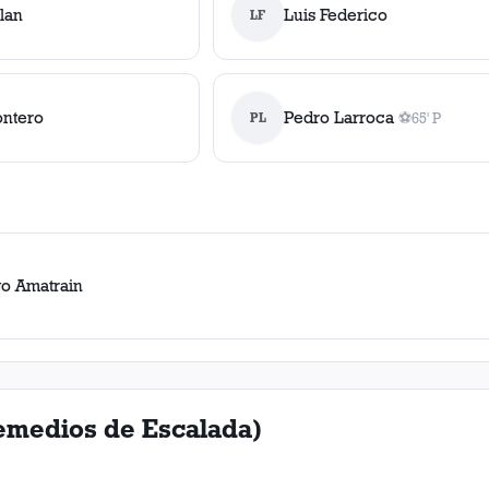
lan
Luis Federico
LF
ntero
Pedro Larroca
PL
⚽
65' P
1
gol
, 65' P
go Amatrain
Remedios de Escalada)