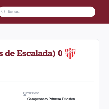
 5 de septiembre de 1931 en condición de local en el estadio Ci
s de Escalada) 0
TORNEO
Campeonato Primera Division