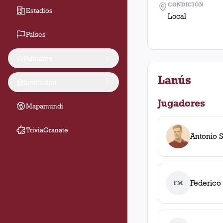
CONDICIÓN
Estadios
Local
Países
Palmarés
Lanús
Institución
Jugadores
Mapamundi
TriviaGranate
Antonio S
Federico
FM