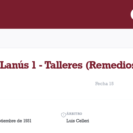
re Lanús y Talleres (Remedios de Escalada) disputado el Sábado,
Lanús 1 - Talleres (Remedio
Fecha 15
ÁRBITRO
ptiembre de 1931
Luis Celleri