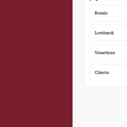
Bossio
Lombardi
V.martínez
Cilento