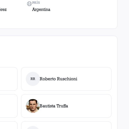
PAÍS
érez
Argentina
Roberto Ruschioni
RR
Bautista Truffa