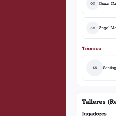
Oscar Ga
OG
Angel Mo
AM
Técnico
Santia
SA
Talleres (
Jugadores