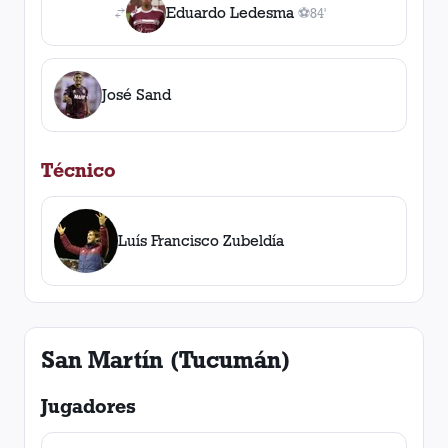
Eduardo Ledesma
⚽
84'
1
gol
, 84'
José Sand
Técnico
Luís Francisco Zubeldía
San Martín (Tucumán)
Jugadores