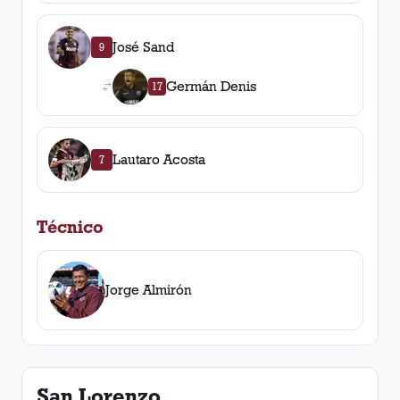
José Sand
9
Germán Denis
17
Lautaro Acosta
7
Técnico
Jorge Almirón
San Lorenzo