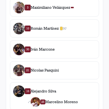
Maximiliano Velázquez
3
Román Martínez
10
90'
1
amarilla
,
0
roja
s
Iván Marcone
30
Nicolas Pasquini
21
Alejandro Silva
16
Marcelino Moreno
25