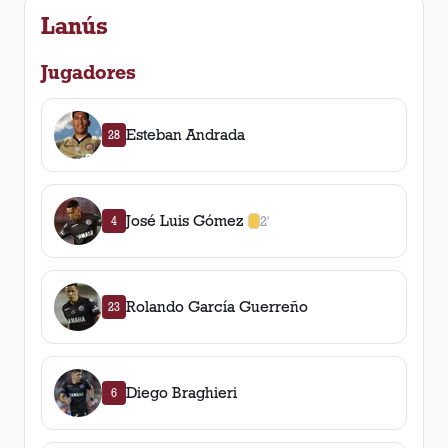
Lanús
Jugadores
Esteban Andrada
28
José Luis Gómez
4
2'
1
amarilla
,
0
roja
s
Rolando García Guerreño
23
Diego Braghieri
6