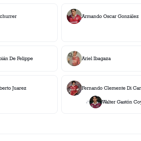
Schurrer
Armando Oscar González
bián De Felippe
Ariel Ibagaza
berto Juarez
Fernando Clemente Di Car
Walter Gastón Co