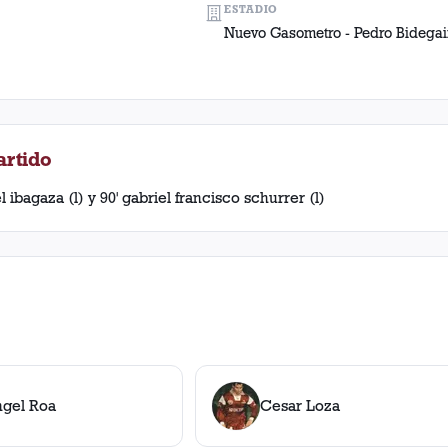
ESTADIO
Nuevo Gasometro - Pedro Bidega
artido
l ibagaza (l) y 90' gabriel francisco schurrer (l)
ngel Roa
Cesar Loza