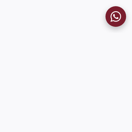
9 de Julio 1680 (Sede Social)
Martes y viernes de 18:00 a 20:00
museo@clublanus.com
Sugerir mejoras o reportar errores