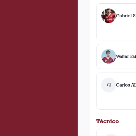
Gabriel 
Walter Fa
Carlos Al
CJ
Técnico