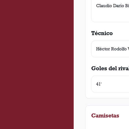
Claudio Darío B
Técnico
Héctor Rodolfo 
Goles del riva
41'
Camisetas