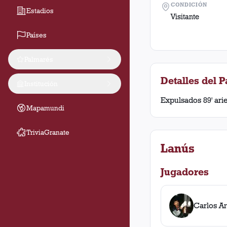
CONDICIÓN
Estadios
Visitante
Países
Palmarés
Detalles del P
Institución
Expulsados 89' arie
Mapamundi
TriviaGranate
Lanús
Jugadores
Carlos A