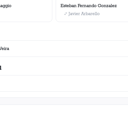
iaggio
Esteban Fernando Gonzalez
Javier Arbarello
Veira
l