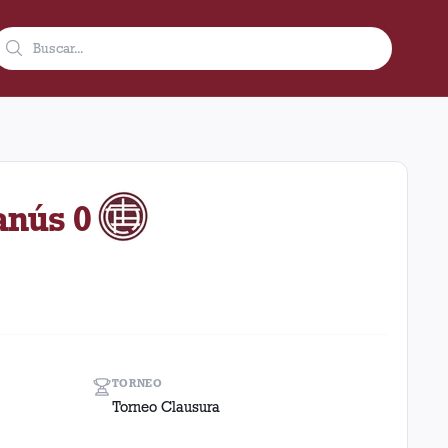
5 como visitante en el estadio Nuevo Gasometro - Pedro Bidegain
anús 0
TORNEO
Torneo Clausura