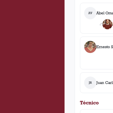
Abel Oma
AV
Ernesto 
Juan Carl
JR
Técnico