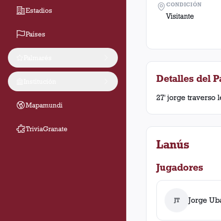
CONDICIÓN
Estadios
Visitante
Países
Palmarés
Detalles del P
Institución
27' jorge traverso 
Mapamundi
TriviaGranate
Lanús
Jugadores
Jorge Ub
JT