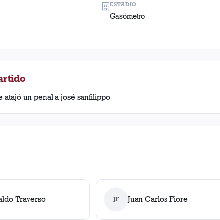
ESTADIO
Gasómetro
artido
le atajó un penal a josé sanfilippo
aldo Traverso
Juan Carlos Fiore
JF