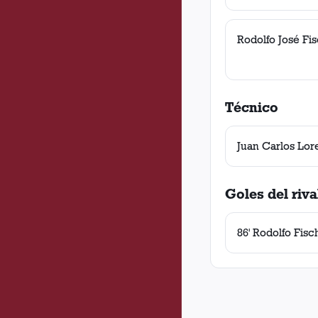
Rodolfo José Fi
Técnico
Juan Carlos Lor
Goles del riva
86' Rodolfo Fisc