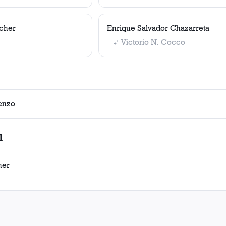
scher
Enrique Salvador Chazarreta
Victorio N. Cocco
enzo
l
her