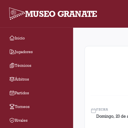
MUSEO GRANATE
Inicio
Fecha 12. Partido ent
Jugadores
Técnicos
Árbitros
Partidos
Torneos
FECHA
Domingo, 23 de a
Rivales