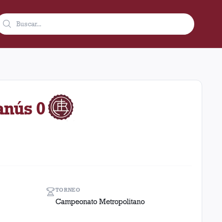
2 como visitante en el estadio Gasómetro (Argentina). El result
anús 0
TORNEO
Campeonato Metropolitano