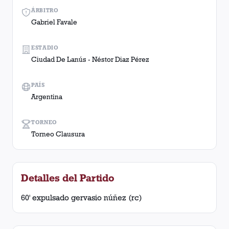
ÁRBITRO
Gabriel Favale
ESTADIO
Ciudad De Lanús - Néstor Diaz Pérez
PAÍS
Argentina
TORNEO
Torneo Clausura
Detalles del Partido
60' expulsado gervasio núñez (rc)