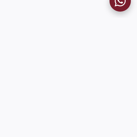
MUSEO GRANATE
El Museo
Historia del Club
Historia del Museo
Misión
Socios Fundadores
Cambios en la web
Contacto
Pioneros en el mundo en integrar oficialmente las estadísticas
históricas de forma online
9 de Julio 1680 (Sede Social)