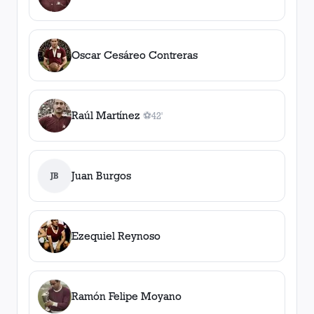
Oscar Cesáreo Contreras
Raúl Martínez
⚽
42'
1
gol
, 42'
Juan Burgos
JB
Ezequiel Reynoso
Ramón Felipe Moyano