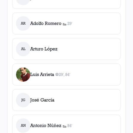
Adolfo Romero
AR
29'
👟
1
asistencia
Arturo López
AL
Luis Arrieta
⚽
29', 84'
2
gol
es
, 29', 84'
José García
JG
Antonio Núñez
AN
84'
👟
1
asistencia