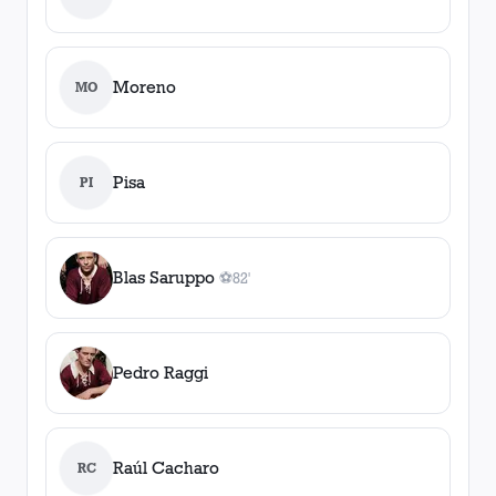
Moreno
MO
Pisa
PI
Blas Saruppo
⚽
82'
1
gol
, 82'
Pedro Raggi
Raúl Cacharo
RC