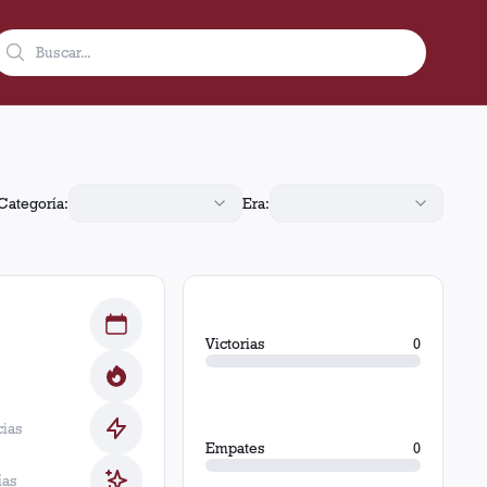
s y 4 derrotas.
Categoría:
Era:
Victorias
0
cias
Empates
0
ías