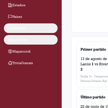
Estadios
Países
Palmarés
Institución
Primer partido
Mapamundi
13 de agosto de
TriviaGranate
Lanús
1
vs
River
2
Fecha 14
-
Campeona
Primera División Aaf
Último partido
22 de junio de 1