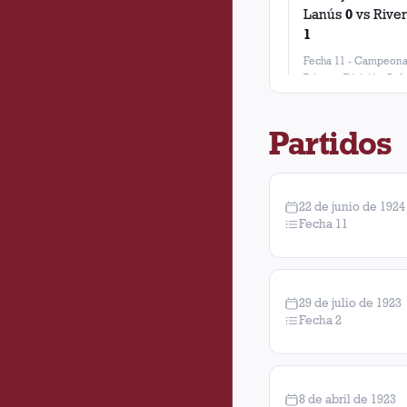
Lanús
0
vs
River
1
Fecha 11
-
Campeona
Primera División Aaf
Partidos
22 de junio de 1924
Fecha 11
29 de julio de 1923
Fecha 2
8 de abril de 1923