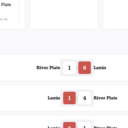
 Plate
to de
1
0
|
River Plate
Lanús
1
4
|
Lanús
River Plate