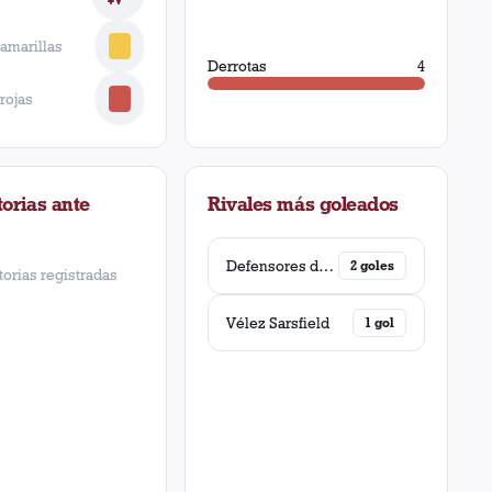
 amarillas
Derrotas
4
 rojas
orias ante
Rivales más goleados
Defensores de Belgrano
2
goles
torias registradas
Vélez Sarsfield
1
gol