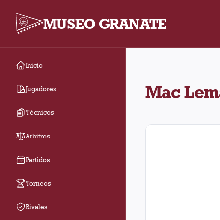
MUSEO GRANATE
Inicio
Mac Leman jugó 4 part
Mac Lem
Jugadores
Técnicos
Árbitros
Partidos
Torneos
Rivales