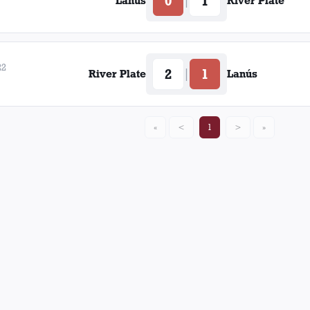
0
1
|
Lanús
River Plate
22
2
1
|
River Plate
Lanús
«
<
1
>
»