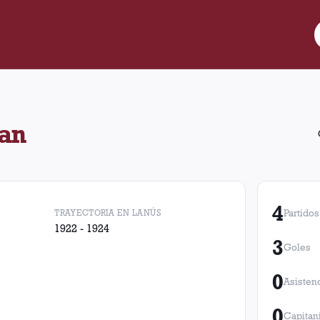
idos para Lanús, convirtió 3 goles. Obtuvo 0 victorias, 0 empate
an
4
TRAYECTORIA EN LANÚS
Partidos
1922 - 1924
3
Goles
0
Asisten
0
Capitan