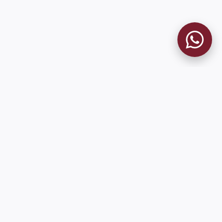
9 de Julio 1680 (Sede Social)
Martes y viernes de 18:00 a 20:00
museo@clublanus.com
Sugerir mejoras o reportar errores