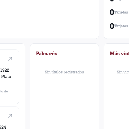
0
Tarjetas
0
Tarjetas
Palmarés
Más vict
 1922
·
Sin títulos registrados
Sin vic
 Plate
to de
924
·