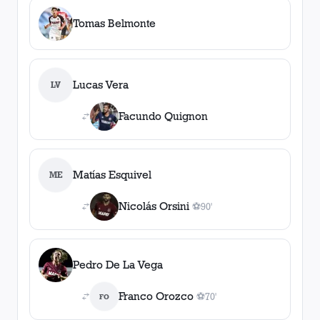
Tomas Belmonte
Lucas Vera
LV
Facundo Quignon
Matías Esquivel
ME
Nicolás Orsini
⚽
90'
1
gol
, 90'
Pedro De La Vega
Franco Orozco
⚽
70'
FO
1
gol
, 70'