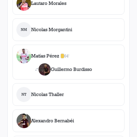
Lautaro Morales
Nicolas Morgantini
NM
Matías Pérez
64'
1
amarilla
,
0
roja
s
Guillermo Burdisso
Nicolas Thaller
NT
Alexandro Bernabéi