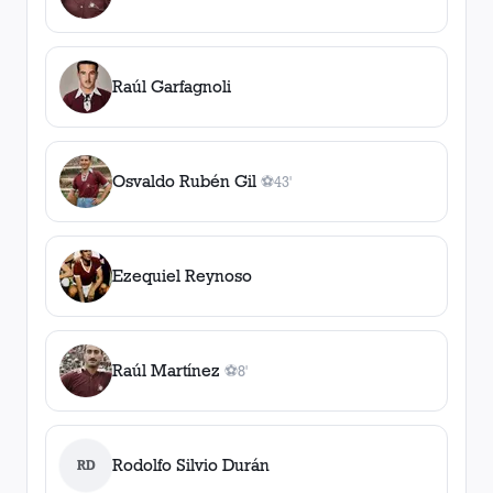
Raúl Garfagnoli
Osvaldo Rubén Gil
⚽
43'
1
gol
, 43'
Ezequiel Reynoso
Raúl Martínez
⚽
8'
1
gol
, 8'
Rodolfo Silvio Durán
RD