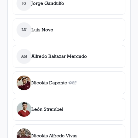
Jorge Gandulfo
JG
Luis Novo
LN
Alfredo Baltazar Mercado
AM
Nicolás Daponte
⚽
82'
1
gol
, 82'
León Strembel
Nicolás Alfredo Vivas