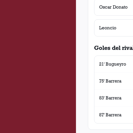
Oscar Donato
Leoncio
Goles del riva
21' Bugueyro
75' Barrera
83' Barrera
87' Barrera