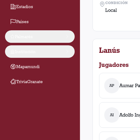
CONDICIÓN
Estadios
Local
Países
Palmarés
Lanús
Institución
Jugadores
Mapamundi
TriviaGranate
Aumar Pa
AP
Adolfo I
AI