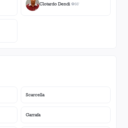
Clotardo Dendi
⚽
66'
1
gol
, 66'
Scarcella
Garrafa