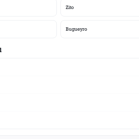
Zito
Bugueyro
l