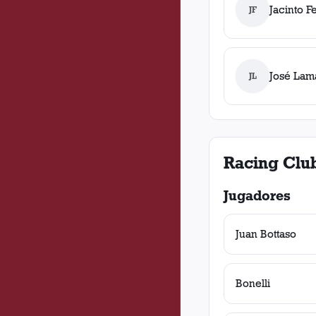
Jacinto F
JF
José Lam
JL
Racing Clu
Jugadores
Juan Bottaso
Bonelli