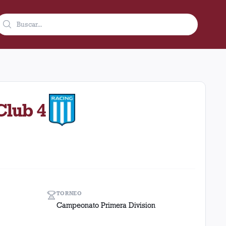
3 en condición de local en el estadio Ciudad De Lanús - Néstor 
Club 4
TORNEO
Campeonato Primera Division