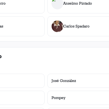
erro
Anselmo Pintado
as
Carlos Spadaro
b
José González
Pompey