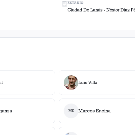
ESTADIO
Ciudad De Lanús - Néstor Diaz P
it
Luis Villa
ngunza
Marcos Encina
ME