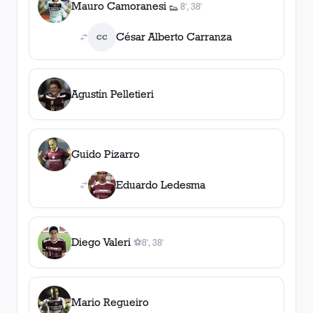
Mauro Camoranesi
8', 38'
👟
2
asistencia
s
César Alberto Carranza
CC
Agustín Pelletieri
Guido Pizarro
Eduardo Ledesma
Diego Valeri
⚽
8', 38'
2
gol
es
, 8', 38'
Mario Regueiro