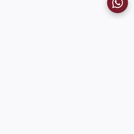
MUSEO GRANATE
El Museo
Historia del Club
Historia del Museo
Misión
Socios Fundadores
Contacto
Pioneros en el mundo en integrar oficialmente las estadísticas
históricas de forma online
9 de Julio 1680 (Sede Social)